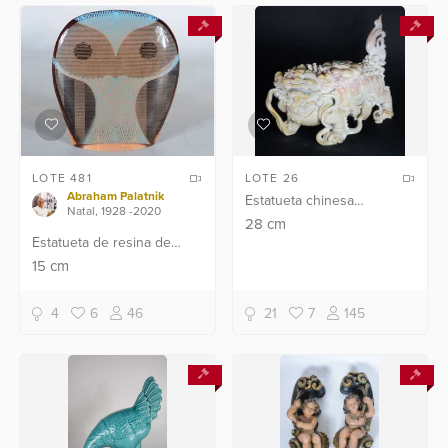
LOTE 481
LOTE 26
Abraham Palatnik
Estatueta chinesa
Natal, 1928 -2020
representando "Cão de fó"
28
cm
Estatueta de resina de
esculpido em pedra dura.
poliéster representando
15
cm
coruja holográfica.
4
6
46
21
7
145