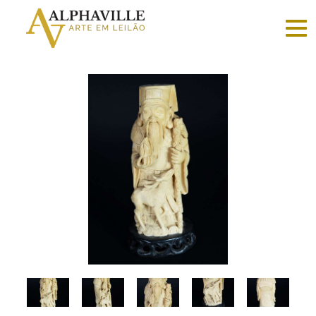
Criar
conta
Faça
login
Home
Vender
Sobre