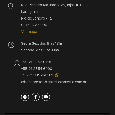
Rua Pinheiro Machado, 25, lojas A, B e C
Laranjeiras,
Rio de Janeiro -
RJ
CEP: 22231090
Ver mapa
Seg à Sex, das 9 às 18hs
Sábado, das 9 às 13hs
+55 21 2553 0791
+55 21 2554 6400
+55 21 99971-0971
cristinagoston@galeriaalphaville.com.br