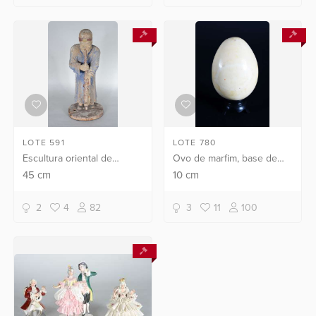
LOTE 591
LOTE 780
Escultura oriental de
Ovo de marfim, base de
madeira representando
madeira.
45
cm
10
cm
monge tocando
instrumento, veste
2
4
82
3
11
100
patinada em azul.
Pequenos desgastes.