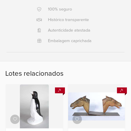
100% seguro
Ajuda?
+55
Histórico transparente
21
Autenticidade atestada
2553
0791
Embalagem caprichada
+55
21
2554
6400
Lotes relacionados
Fale
conosco