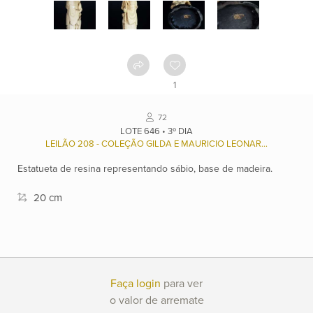
Como
funciona
Contato
1
Ver
72
catálogo
LOTE 646 • 3º DIA
LEILÃO 208 - COLEÇÃO GILDA E MAURICIO LEONARDOS (1937/2022), E OUTROS.
Estatueta de resina representando sábio, base de madeira.
Leilões
20 cm
Qualificações
Moeda:
Faça login
para ver
R$
o valor de arremate