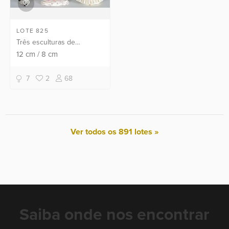
LOTE 825
Três esculturas de
porcelana policromada
12
cm
/
8
cm
representando figuras de
nobres. Alguns dedinhos e
7
2
68
partes dos babados dos
ve...
Ver todos os 891 lotes »
Saiba onde nos encontrar