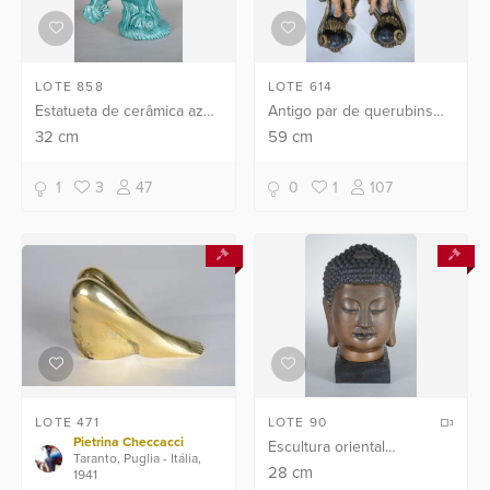
LOTE 858
LOTE 614
Estatueta de cerâmica azul
Antigo par de querubins
representando galo.
em talha de madeira
32
cm
59
cm
decoradas com volutas e
conchas. Restaurados.
1
3
47
0
1
107
LOTE 471
LOTE 90
Pietrina Checcacci
Escultura oriental
Taranto, Puglia - Itália,
representando "Cabeça de
28
cm
1941