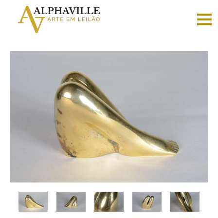
Criar
conta
Faça
login
Home
Vender
Sobre