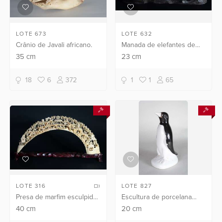
LOTE 673
LOTE 632
Crânio de Javali africano.
Manada de elefantes de
marfim, base de madeira.
35
cm
23
cm
18
6
372
1
1
65
LOTE 316
LOTE 827
Presa de marfim esculpida
Escultura de porcelana
com pagodes e figuras,
representando pinguim.
40
cm
20
cm
base de madeira.