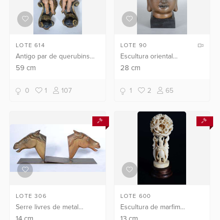
LOTE 614
LOTE 90
Antigo par de querubins
Escultura oriental
em talha de madeira
representando "Cabeça de
59
cm
28
cm
decoradas com volutas e
Buda" em bronze.
conchas. Restaurados.
0
1
107
1
2
65
LOTE 306
LOTE 600
Serre livres de metal
Escultura de marfim
dourado com cabeças de
representando o jogo das
14
cm
13
cm