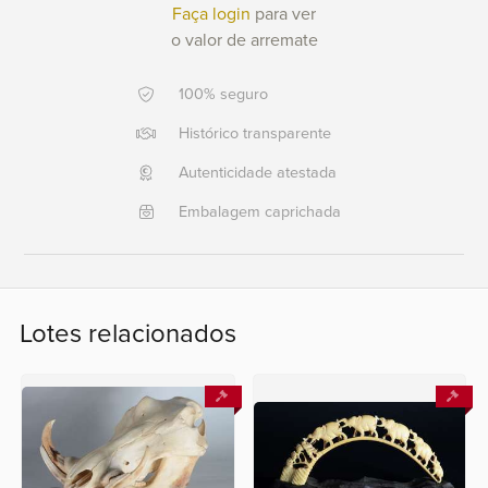
Faça login
para ver
o valor de arremate
Ajuda?
+55
100% seguro
21
2553
Histórico transparente
0791
Autenticidade atestada
+55
21
Embalagem caprichada
2554
6400
Fale
Lotes relacionados
conosco