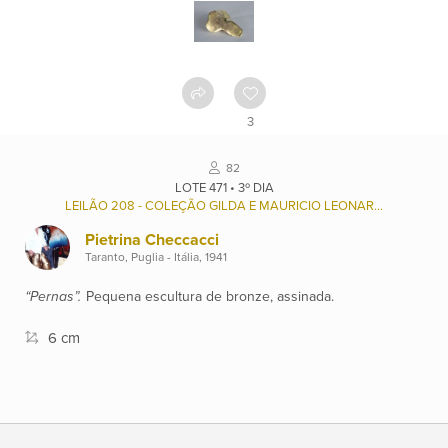
Como
funciona
Contato
3
Ver
82
catálogo
LOTE 471 • 3º DIA
LEILÃO 208 - COLEÇÃO GILDA E MAURICIO LEONARDOS (1937/2022), E OUTROS.
Pietrina Checcacci
Leilões
Taranto, Puglia - Itália, 1941
“Pernas”.
Pequena escultura de bronze, assinada.
Qualificações
6 cm
Moeda:
R$