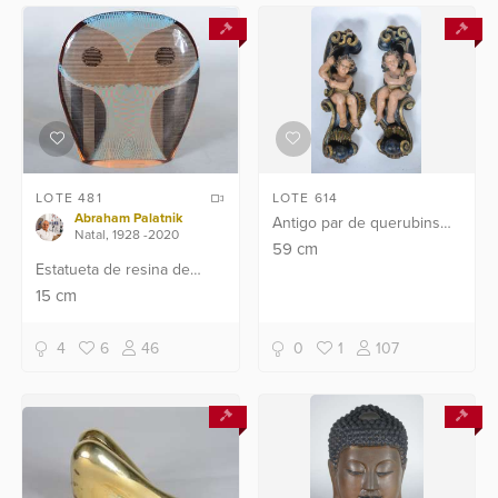
LOTE 481
LOTE 614
Abraham Palatnik
Antigo par de querubins
Natal, 1928 -2020
em talha de madeira
59
cm
Estatueta de resina de
decoradas com volutas e
poliéster representando
conchas. Restaurados.
15
cm
coruja holográfica.
4
6
46
0
1
107