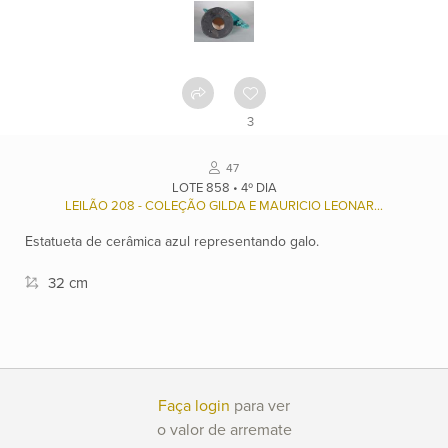
Como
funciona
Contato
3
Ver
47
catálogo
LOTE 858 • 4º DIA
LEILÃO 208 - COLEÇÃO GILDA E MAURICIO LEONARDOS (1937/2022), E OUTROS.
Estatueta de cerâmica azul representando galo.
Leilões
32 cm
Qualificações
Moeda:
Faça login
para ver
R$
o valor de arremate