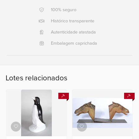
100% seguro
Ajuda?
+55
Histórico transparente
21
Autenticidade atestada
2553
0791
Embalagem caprichada
+55
21
2554
6400
Lotes relacionados
Fale
conosco