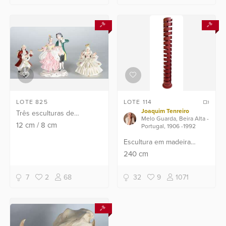
patinada em azul.
Pequenos desgastes.
LOTE 825
LOTE 114
Joaquim Tenreiro
Três esculturas de
Melo Guarda, Beira Alta -
porcelana policromada
12
cm
/
8
cm
Portugal, 1906 -1992
representando figuras de
Escultura em madeira
nobres. Alguns dedinhos e
patinada na cor vermelha.
240
cm
partes dos babados dos
ve...
7
2
68
32
9
1071