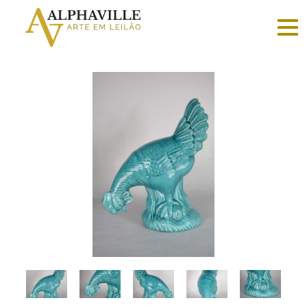
Criar
conta
Faça
login
Home
Vender
Sobre