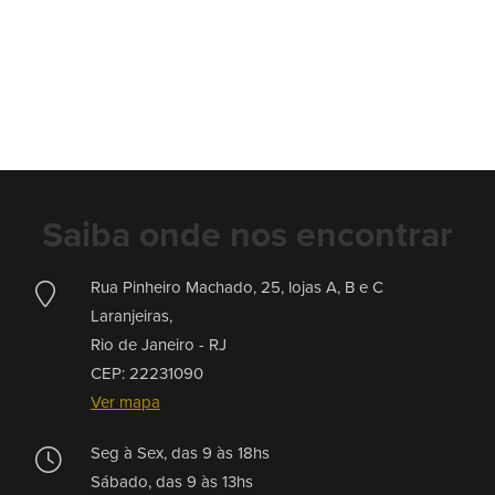
Contato
Leilões
Qualificações
Saiba onde nos encontrar
Moeda:
Rua Pinheiro Machado, 25, lojas A, B e C
R$
Laranjeiras,
Rio de Janeiro -
RJ
CEP: 22231090
Ajuda?
Ver mapa
+55
21
Seg à Sex, das 9 às 18hs
2553
Sábado, das 9 às 13hs