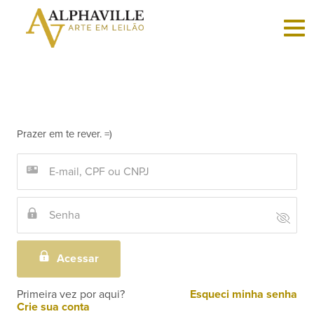
Criar
conta
Login
Faça
Prazer em te rever. =)
login
Vender
Sobre
Acessar
Como
Primeira vez por aqui?
Esqueci minha senha
funciona
Crie sua conta