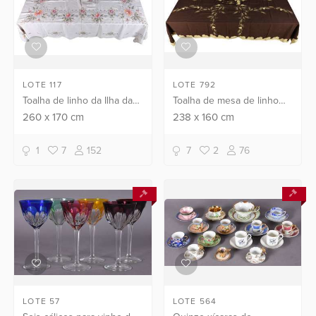
LOTE 117
LOTE 792
Toalha de linho da Ilha da
Toalha de mesa de linho
Madeira com bordados
marrom decorada com
260
x
170
cm
238
x
160
cm
coloridos. Acompanham 9
folhas de trigo em tons de
guardanapos.
bege, com 10
1
7
152
7
2
76
guardanapos.
LOTE 57
LOTE 564