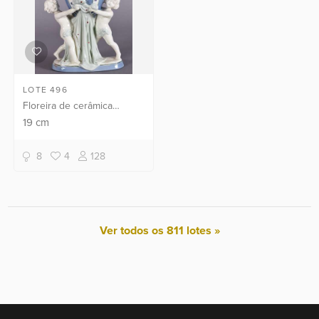
LOTE 496
Floreira de cerâmica
craquelê policromada, base
19
cm
com duas figuras
angelicais segurando
8
4
128
tecido.
Ver todos os 811 lotes »