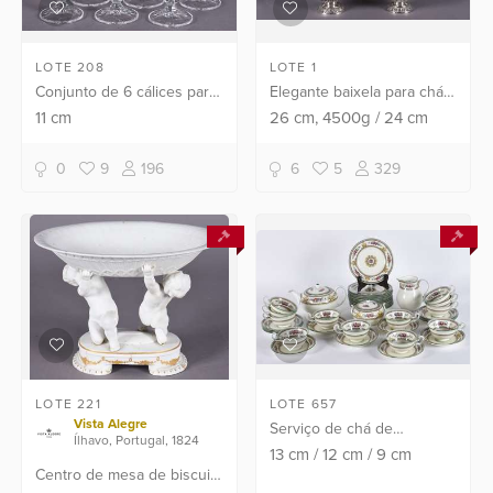
LOTE 208
LOTE 1
Conjunto de 6 cálices para
Elegante baixela para chá e
licor de cristal lapidado
café de prata portuguesa
11
cm
26
cm
, 4500g
/
24
cm
com bordas pintadas em
contraste P Coroa,
diversas cores.
composto de 5 peças,
0
9
196
6
5
329
sendo bule para chá, bul...
LOTE 221
LOTE 657
Vista Alegre
Serviço de chá de
Ílhavo, Portugal, 1824
porcelana Wedgwood
13
cm
/
12
cm
/
9
cm
Centro de mesa de biscuit
inglesa composto de: 12