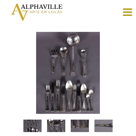
Criar
conta
Faça
login
Home
Vender
Sobre