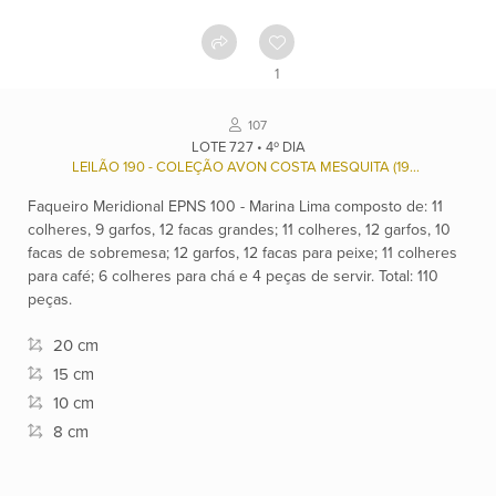
Como
funciona
1
Contato
107
LOTE 727 • 4º DIA
LEILÃO 190 - COLEÇÃO AVON COSTA MESQUITA (1927/2003) E RENÉE ANTONIA FERREIRA MESQUITA (1932), E OUTROS.
Ver
Faqueiro Meridional EPNS 100 - Marina Lima composto de: 11
catálogo
colheres, 9 garfos, 12 facas grandes; 11 colheres, 12 garfos, 10
facas de sobremesa; 12 garfos, 12 facas para peixe; 11 colheres
Leilões
para café; 6 colheres para chá e 4 peças de servir. Total: 110
peças.
20 cm
Qualificações
15 cm
10 cm
8 cm
Moeda:
R$