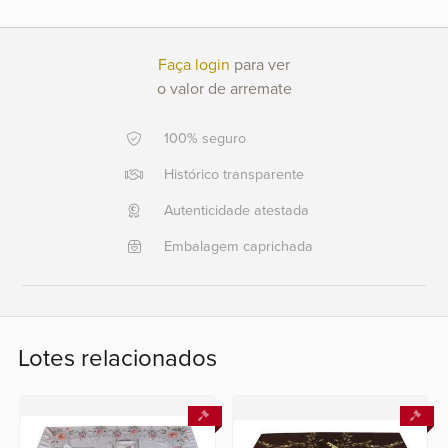
Ajuda?
Faça login
para ver
+55
o valor de arremate
21
2553
100% seguro
0791
+55
Histórico transparente
21
Autenticidade atestada
2554
6400
Embalagem caprichada
Fale
conosco
Lotes relacionados