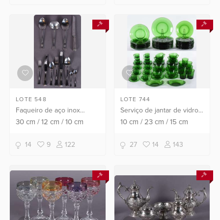
LOTE 548
LOTE 744
Faqueiro de aço inox
Serviço de jantar de vidro
Hercules composto de: 12
francês composto de: 12
30
cm
/
12
cm
/
10
cm
10
cm
/
23
cm
/
15
cm
colheres, 11 garfos, 12 facas
pratos rasos, 9 pratos
grandes; 11 colheres, 11
fundos, 12 pratos de
14
9
122
27
14
143
garfos, 10 facas...
sobremesa, 10 xícaras ...