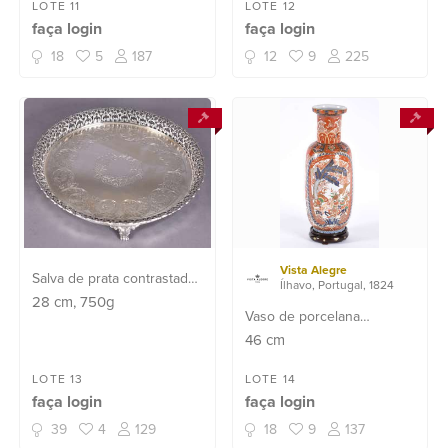
LOTE 11
LOTE 12
faça login
faça login
18
5
187
12
9
225
Vista Alegre
Salva de prata contrastada
Ílhavo, Portugal, 1824
833 mls, fundo cinzelado
28
cm
, 750g
Vaso de porcelana
com flores, galeria vazada
portuguesa Vista Alegre
46
cm
e pés de garra. Peso da
decorada ao gosto oriental
prata: 750 g. (Por motivos
com animais e folhagens
LOTE 13
LOTE 14
de segurança a peça não
faça login
faça login
em rouge de fer e
se ...
policromia, acompanha
39
4
129
18
9
137
peanha de madeira.