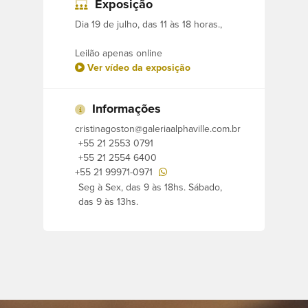
Exposição
atenção!
Dia 19 de julho, das 11 às 18 horas.,
Pinturas e gravuras de diversos artistas,
Leilão apenas online
como Reynaldo Fonseca, Dario Mecatti,
Ver vídeo da exposição
Waldemar da Costa, Inimá de Paula,
Sergio Telles, Farnese de Andrade,
Informações
Juarez Machado, Enrico Bianco, Regina
cristinagoston@galeriaalphaville.com.br
Pujol, Aldemir Martins, Manoel Santiago,
+55 21 2553 0791
Heitor dos Prazeres, Fukuda, Wega Neri,
+55 21 2554 6400
Regina Silveira, Julio Vieira, Glauco
+55 21 99971-0971
Seg à Sex, das 9 às 18hs. Sábado,
Rodrigues, Navarro da Costa, Manoel
das 9 às 13hs.
Santiago, entre outros.
Prataria, móveis de estilo, aparelhos de
jantar Limoges, Tcheco, Vista Alegre,
Rosenthal..., serviço de copos de cristal
Saint Louis, tapetes orientais, lustres,