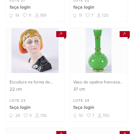
fungos.
LOTE 21
LOTE 22
torneados.
faça login
faça login
19
11
189
11
7
120
Escultura na forma de
Vaso de opalina francesa
cabeça feminina de
na cor verde, resquícios de
22
cm
37
cm
cerâmica policromada,
frisos dourados, feitio
anos 60 .
bojudo com gargalo longo
LOTE 23
LOTE 24
faça login
faça login
e borda recortada.
26
5
136
51
7
150