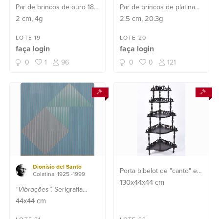
Par de brincos de ouro 18
Par de brincos de platina
k feitio argola cravejado
feitio gota com 4 rubis e 36
2
cm
, 4g
2.5
cm
, 20.3g
com rubis e esmeraldas
brilhantes com aproximado
(Por motivos de segurança
3 ct e 2 perolas (Por
LOTE 19
LOTE 20
faça login
faça login
a peça não se encontra na
motivos de segurança a
loja)
peça não se encontra na
0
1
96
0
0
121
loja)
Dionísio del Santo
Porta bibelot de "canto" em
Colatina, 1925 -1999
madeira nobre com 5
130x44x44
cm
“Vibrações”.
Serigrafia
platôs, galerias com
Permuta XLIC - 1/1 - datado
44x44
cm
guirlandas recortadas e
1984. Passe-partout com
terminações em pinos