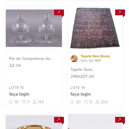
Tapete Qon (Gum)
Par de Compoteiras de
Gon, Irã, 1901
cristal lapidado em gomos
22
cm
Tapete Gum.
com presentoir (uma delas
240x207
cm
com borda quebrada e
presentoir lascado).
LOTE 15
LOTE 16
faça login
faça login
16
7
143
30
9
204