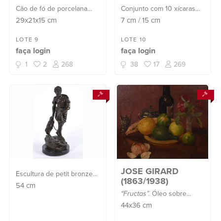
Cão de fó de porcelana
Conjunto com 10 xícaras
chinesa na cor "Rouge de
para chá com pires de
29x21x15
cm
7
cm
/
15
cm
fer" com detalhes em
faiança inglesa AYNSLEY
policromia e realces
na cor azul cobalto com
LOTE 9
LOTE 10
faça login
faça login
dourados, sobre base
flores em policromia.
retangular em tons de
1
2
268
38
17
269
vinho. Considerado o "gu...
JOSE GIRARD
Escultura de petit bronze
(1863/1938)
representando figura
54
cm
“Fructas”.
Óleo sobre
masculina com boia,
madeira - datado Pará,
assinada.
44x36
cm
1920.