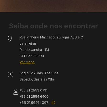
Saiba onde nos encontrar
Rua Pinheiro Machado, 25, lojas A, B e C
Laranjeiras,
Rio de Janeiro -
RJ
CEP: 22231090
Ver mapa
Seg à Sex, das 9 às 18hs
Sábado, das 9 às 13hs
+55 21 2553 0791
+55 21 2554 6400
+55 21 99971-0971