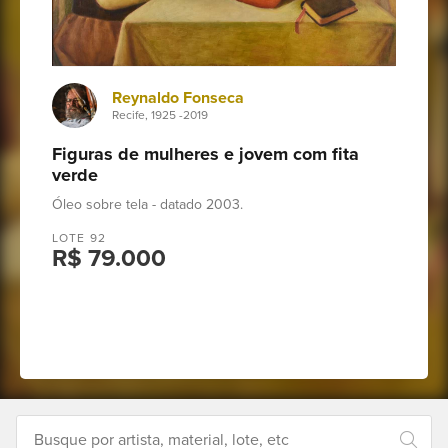
Como
funciona
Reynaldo Fonseca
Contato
Recife, 1925 -2019
Figuras de mulheres e jovem com fita
Leilões
verde
Óleo sobre tela - datado 2003.
Qualificações
LOTE 92
R$ 79.000
Moeda:
R$
Ajuda?
{:zero=>"Nenhum resultado para o 
+55