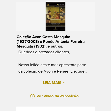
Coleção Avon Costa Mesquita
(1927/2003) e Renée Antonia Ferreira
Mesquita (1932), e outros.
Queridos e prezados clientes,
Nosso leilão deste mes apresenta parte
da coleção de Avon e Renée. Ele, que
era oficial da marinha do Brasil, numa
LEIA MAIS
viagem no Navio Escola Guanabara a
Belém do Pará, conheceu sua amada
Ver vídeo da exposição
esposa.
Vieram morar aqui no leblon, tiveram um