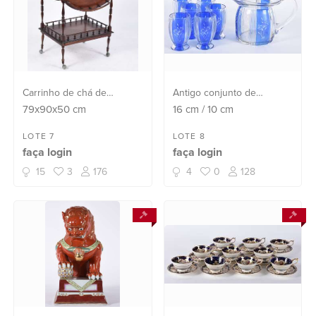
Carrinho de chá de
Antigo conjunto de
madeira nobre, abas
refresqueira e seis copos
79x90x50
cm
16
cm
/
10
cm
laterais, galeria com pinos
de vidro com flores
torneados, sobre rodízios.
lapidadas sobre faixa em
LOTE 7
LOTE 8
faça login
faça login
Uma das pernas colada e
azul, anos 60.
faltando pequena parte do
15
3
176
4
0
128
arremate redo...