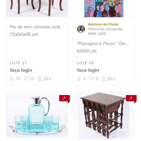
Adelson do Prado
Par de mini cômodas estilo
Vitória da Conquista,
francês, tampo de mármore
72x50x35
cm
1944 -2013
preto rajado.
“Paisagem e Flores”.
Óleo
sobre tela - datado 1984.
61x50
cm
LOTE 27
LOTE 28
faça login
faça login
15
13
203
2
9
202