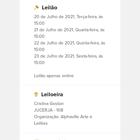
feliz casamento de 49 anos, quatro
Leilão
filhos, e nessa jornada fizeram seu
20 de Julho de 2021, Terça-feira, às
acervo, inclusive garimpado em várias
15:00
21 de Julho de 2021, Quarta-feira, às
viagens, deixando esse legado a seus
15:00
filhos.
22 de Julho de 2021, Quinta-feira, às
15:00
Avon se aposentou como contra-
23 de Julho de 2021, Sexta-feira, às
15:00
almirante, e Renée trabalhou como
voluntária no Hospital Marcílio Dias, na
Leilão apenas online
Obra do Berço e com costureiras no
Clube Piraquê.
Leiloeira
Cristina Goston
Peças de outras famílias tradicionais
JUCERJA - 108
também fazem parte de nosso leilão.
Organização: Alphaville Arte e
Leilões
Um par de lâmpadas italianas de
alabastro e mármore chamam a nossa