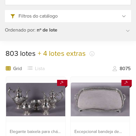
21
2553
Filtros do catálogo
0791
+55
Ordenado por:
nº de lote
21
2554
6400
803
lotes
+ 4 lotes extras
Fale
Grid
Lista
8075
conosco
Elegante baixela para chá e
Excepcional bandeja de