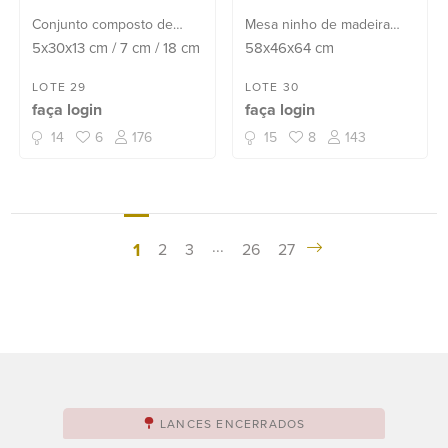
Conjunto composto de
Mesa ninho de madeira
licoreira e 6 copinhos de
nobre, sendo uma grande
5x30x13
cm
/
7
cm
/
18
cm
58x46x64
cm
cristal facetado na cor
retangular e quatro
verde, alça, bocal e
menores com abas laterais
LOTE 29
LOTE 30
faça login
faça login
bandeja de metal prateado.
articuladas, pernas
torneadas, que se
14
6
176
15
8
143
encaixam na maior.
...
1
2
3
26
27
LANCES ENCERRADOS