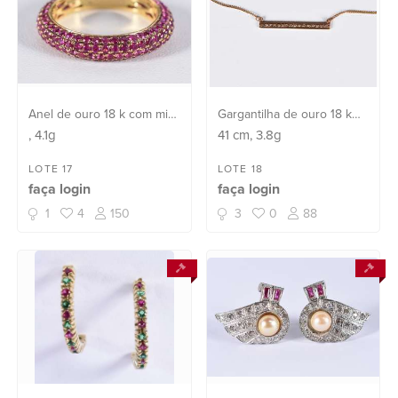
Anel de ouro 18 k com mini
Gargantilha de ouro 18 k
rubis, aro 17 (Por motivos
com "placa" com 16
, 4.1g
41
cm
, 3.8g
de segurança a peça não
brilhantes (Por motivos de
se encontra na loja)
segurança a peça não se
LOTE 17
LOTE 18
faça login
faça login
encontra na loja)
1
4
150
3
0
88