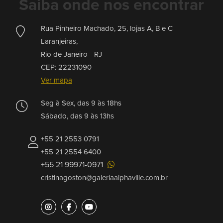
Saiba onde nos encontrar
Rua Pinheiro Machado, 25, lojas A, B e C
Laranjeiras,
Rio de Janeiro -
RJ
CEP: 22231090
Ver mapa
Seg à Sex, das 9 às 18hs
Sábado, das 9 às 13hs
+55 21 2553 0791
+55 21 2554 6400
+55 21 99971-0971
cristinagoston@galeriaalphaville.com.br