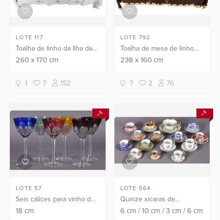
LOTE 117
LOTE 792
Toalha de linho da Ilha da
Toalha de mesa de linho
Madeira com bordados
marrom decorada com
260
x
170
cm
238
x
160
cm
coloridos. Acompanham 9
folhas de trigo em tons de
guardanapos.
bege, com 10
1
7
152
7
2
76
guardanapos.
LOTE 57
LOTE 564
Seis cálices para vinho de
Quinze xícaras de
cristal doublé em diversas
porcelana de diversos
18
cm
6
cm
/
10
cm
/
3
cm
/
6
cm
cores, lapidação facetada.
modelos e procedências.