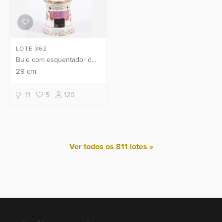
LOTE 362
Bule com esquentador de
porcelana com flores em
29
cm
policromia e realces
dourados, pequeno
11
5
120
lascado.
Ver todos os 811 lotes »