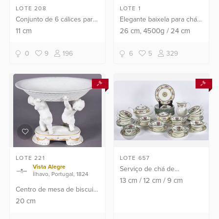
LOTE 208
LOTE 1
Conjunto de 6 cálices para
Elegante baixela para chá e
licor de cristal lapidado
café de prata portuguesa
11
cm
26
cm
, 4500g
/
24
cm
com bordas pintadas em
contraste P Coroa,
diversas cores.
composto de 5 peças,
0
9
196
6
5
329
sendo bule para chá, bul...
LOTE 221
LOTE 657
Vista Alegre
Serviço de chá de
Ílhavo, Portugal, 1824
porcelana Wedgwood
13
cm
/
12
cm
/
9
cm
Centro de mesa de biscuit
inglesa composto de: 12
portugues Vista Alegre,
xicaras com pires, 12
20
cm
base com duas figuras de
pratinhos para sobremesa,