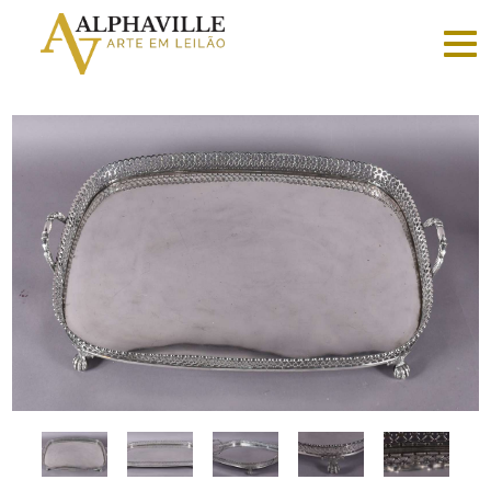
Criar
conta
Faça
login
Home
Vender
Sobre