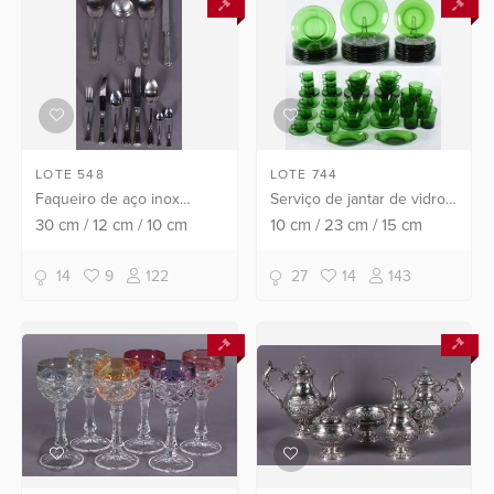
LOTE 548
LOTE 744
Faqueiro de aço inox
Serviço de jantar de vidro
Hercules composto de: 12
francês composto de: 12
30
cm
/
12
cm
/
10
cm
10
cm
/
23
cm
/
15
cm
colheres, 11 garfos, 12 facas
pratos rasos, 9 pratos
grandes; 11 colheres, 11
fundos, 12 pratos de
14
9
122
27
14
143
garfos, 10 facas...
sobremesa, 10 xícaras ...