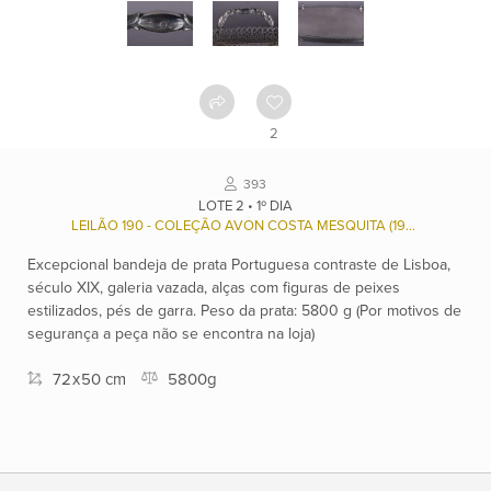
Como
funciona
Contato
2
Ver
393
catálogo
LOTE 2 • 1º DIA
LEILÃO 190 - COLEÇÃO AVON COSTA MESQUITA (1927/2003) E RENÉE ANTONIA FERREIRA MESQUITA (1932), E OUTROS.
Excepcional bandeja de prata Portuguesa contraste de Lisboa,
Leilões
século XIX, galeria vazada, alças com figuras de peixes
estilizados, pés de garra. Peso da prata: 5800 g (Por motivos de
segurança a peça não se encontra na loja)
Qualificações
72
x
50 cm
5800g
Moeda:
R$