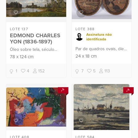
LOTE 137
LOTE 388
EDMOND CHARLES
Assinatura não
identificada
YON (1836-1897)
Par de quadros ovais, óleo
Óleo sobre tela, século
sobre cartão, assinados.
XIX.
24
x
18
cm
78
x
124
cm
1
4
152
7
5
113
LOTE 408
LOTE 584