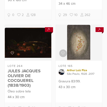
90
x
180
cm
Acompanha certificado
34
x
46
cm
de 2013.
emitido pelo filho do artista.
0
2
128
29
10
262
LOTE 264
LOTE 165
JULES JACQUES
Arthur Luiz Piza
São Paulo, 1928 -2017
OLIVIER DE
COCQUEREL
Gravura 83/99.
(1838/1903)
43
x
30
cm
Óleo sobre tela
44
x
30
cm