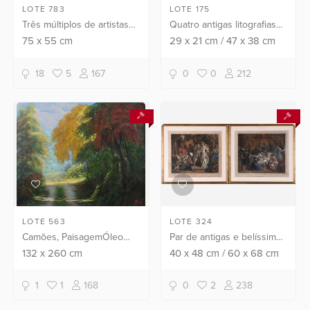
LOTE 783
LOTE 175
Três múltiplos de artistas
Quatro antigas litografias
italianos sobre metal (com
(pequenas partes com
75
x
55
cm
29
x
21
cm
/
47
x
38
cm
desgastes).
fungos).
18
5
167
0
0
212
LOTE 563
LOTE 324
Camões, PaisagemÓleo
Par de antigas e belíssimas
sobre tela.
litografias francesas
132
x
260
cm
40
x
48
cm
/
60
x
68
cm
coloridas.
1
1
168
0
2
238