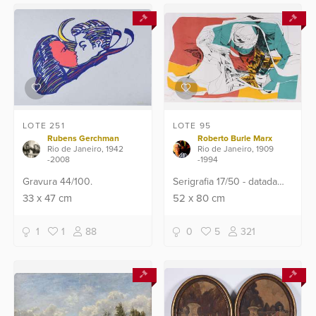
LOTE 251
LOTE 95
Rubens Gerchman
Roberto Burle Marx
Rio de Janeiro, 1942
Rio de Janeiro, 1909
-2008
-1994
Gravura 44/100.
Serigrafia 17/50 - datada
1975. Parte inferior com
33
x
47
cm
52
x
80
cm
mancha de umidade.
1
1
88
0
5
321