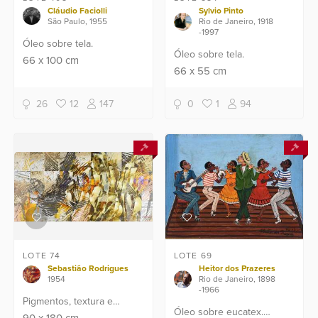
Cláudio Faciolli
Sylvio Pinto
São Paulo, 1955
Rio de Janeiro, 1918
-1997
Óleo sobre tela.
Óleo sobre tela.
66
x
100
cm
66
x
55
cm
26
12
147
0
1
94
LOTE 74
LOTE 69
Sebastião Rodrigues
Heitor dos Prazeres
1954
Rio de Janeiro, 1898
-1966
Pigmentos, textura e
Óleo sobre eucatex.
acrílico sobre tela - datado