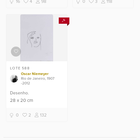
16
4
98
0
3
118
LOTE 588
Oscar Niemeyer
Rio de Janeiro, 1907
-2012
Desenho.
28
x
20
cm
0
2
132