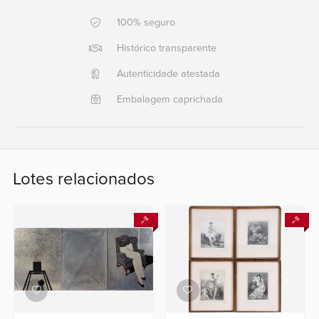
100% seguro
Ajuda?
+55
Histórico transparente
21
Autenticidade atestada
2553
0791
Embalagem caprichada
+55
21
2554
6400
Lotes relacionados
Fale
conosco