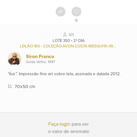
Como
funciona
6
Contato
123
LOTE 350 • 2º DIA
LEILÃO 190 - COLEÇÃO AVON COSTA MESQUITA (1927/2003) E RENÉE ANTONIA FERREIRA MESQUITA (1932), E OUTROS.
Ver
Siron Franco
catálogo
Goiás Velho, 1947
“Ísis”.
Impressão fine art sobre tela, assinada e datada 2012.
Leilões
70
x
50 cm
Qualificações
Moeda:
Faça login
para ver
R$
o valor de arremate