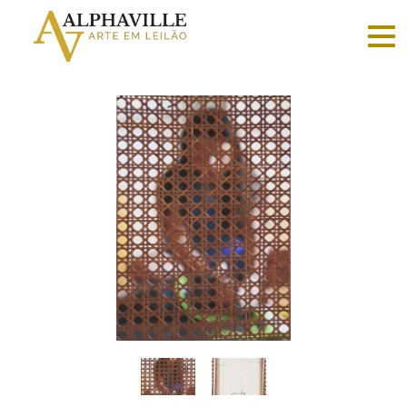
Criar
conta
Faça
login
Home
Vender
Sobre