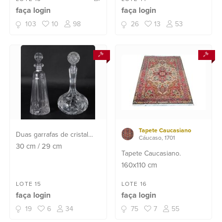
Carlyle", composto de: 2
concheados com entalhes
faça login
faça login
bules, 4 leiteiras, 2 bowls,
unidas em platô inferior.
5 covilhetes, 15 xícaras
103
10
98
26
13
53
com pires e 13 pratinhos...
Tapete Caucasiano
Duas garrafas de cristal
Cáucaso, 1701
tcheco lapidadas.
30
cm
/
29
cm
Tapete Caucasiano.
160x110
cm
LOTE 15
LOTE 16
faça login
faça login
19
6
34
75
7
55