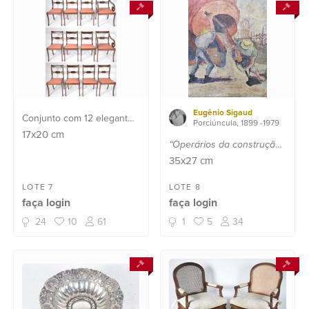
Eugênio Sigaud
Conjunto com 12 elegantes
Porciúncula, 1899 -1979
cadeiras para sala de jantar
17x20
cm
“Operários da construção
de madeira nobre, sendo
civil”.
Óleo sobre eucatex.
35x27
cm
10 singelas e 2 com
Datado 1978.
braços, assentos estofados
LOTE 7
LOTE 8
e forrados em tecido na
faça login
faça login
cor sal...
24
10
61
1
5
34