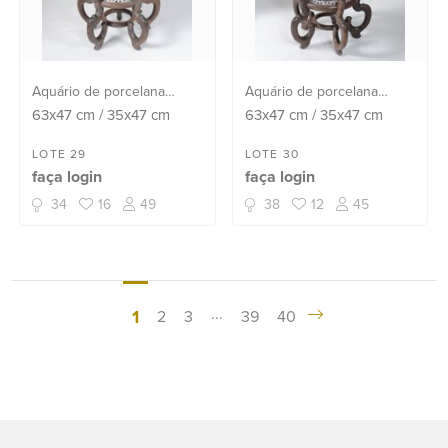
Aquário de porcelana
Aquário de porcelana
oriental decorado com
oriental decorado com
63x47
cm
/
35x47
cm
63x47
cm
/
35x47
cm
aves e flores em
aves e flores em
policromia, realces
policromia, realces
LOTE 29
LOTE 30
faça login
faça login
dourados. Interior com
dourados. Interior com
figuras de carpas.
figuras de carpas.
34
16
49
38
12
45
Assinado. Base de
Assinado. Base de
madeira.
madeira.
...
1
2
3
39
40