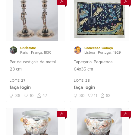
Christofle
Concessa Colaço
Paris - França, 1830
Lisboa - Portugal, 1929
Par de castiçais de metal
Tapeçaria. Pequenos
prateado com figuras de
desgastes.
23
cm
64x35
cm
"Bacchus" - Deus do vinho.
LOTE 27
LOTE 28
faça login
faça login
36
10
47
30
11
63