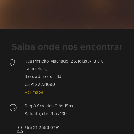
Saiba onde nos encontrar
Rua Pinheiro Machado, 25, lojas A, B e C
Laranjeiras,
Rio de Janeiro -
RJ
CEP: 22231090
Ver mapa
Seg à Sex, das 9 às 18hs
Sábado, das 9 às 13hs
+55 21 2553 0791