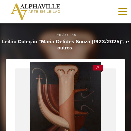
Criar
conta
LEILÃO 235
Leilão Coleção “Maria Delides Souza (1923/2025)”, e
outros.
Faça
login
Home
Vender
Sobre