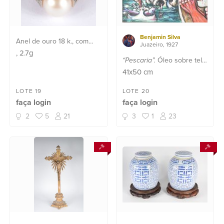
Benjamin Silva
Anel de ouro 18 k., com
Juazeiro, 1927
pérola. Aro 14. (Por motivos
, 2.7g
“Pescaria”.
Óleo sobre tela.
de segurança a peça não
Datado 1967.
41x50
cm
se encontra na loja).
LOTE 19
LOTE 20
faça login
faça login
2
5
21
3
1
23