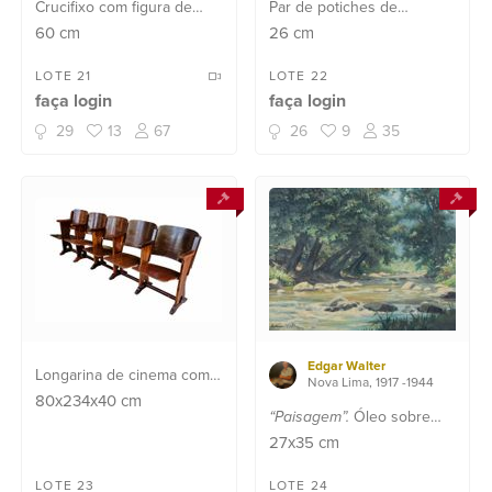
Crucifixo com figura de
Par de potiches de
Cristo de madeira
porcelana chinesa azul e
60
cm
26
cm
entalhada com policromia e
branca, decorados com o
douração. Desgastes.
símbolo da "dupla
LOTE 21
LOTE 22
faça login
faça login
felicidade", bases de
madeira entalhada.
29
13
67
26
9
35
Edgar Walter
Longarina de cinema com
Nova Lima, 1917 -1944
5 lugares de madeira
80x234x40
cm
“Paisagem”.
Óleo sobre
nobre.
eucatex. Datado 1974.
27x35
cm
LOTE 23
LOTE 24