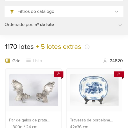
21
2553
Filtros do catálogo
0791
Ordenado por:
nº de lote
+55
21
2554
1170
lotes
+ 5 lotes extras
6400
Grid
Lista
24820
Fale
conosco
Par de galos de prata
Travessa de porcelana
portuguesa, contraste P
europeia decoração floral
, 1300g
/
24
cm
42x36
cm