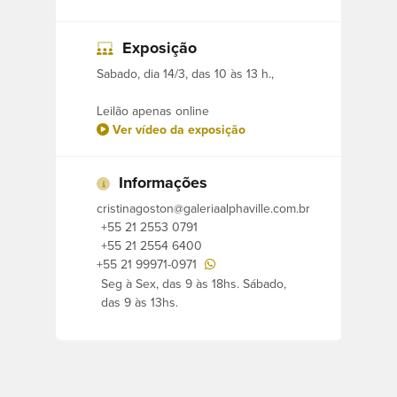
Ferreira, Maria Luiza Leão, Rapoport, e
outros.
Exposição
Sabado, dia 14/3, das 10 às 13 h.,
Prataria, móveis de estilo e design dos
anos 60, relógios de parede, esculturas,
Leilão apenas online
aparelhos de jantar, serviço de copos de
Ver vídeo da exposição
cristal Baccarat e Saint Louis, tapetes
orientais, lustres, porcelanas, arte sacra,
Informações
opalinas, jóias, esculturas, arte moderna
cristinagoston@galeriaalphaville.com.br
e contemporânea e muito mais!
+55 21 2553 0791
+55 21 2554 6400
+55 21 99971-0971
Seg à Sex, das 9 às 18hs. Sábado,
das 9 às 13hs.