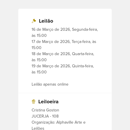
também fazem parte de nosso leilão.
Pinturas e gravuras de diversos artistas,
Leilão
como: Miguel de Souza, Manabu Mabe,
16 de Março de 2026, Segunda-feira,
Grauben, José de Freitas, Portinari, Volpi,
às 15:00
17 de Março de 2026, Terça-feira, às
Luiz Áquila, Ivan Freitas, Carlos Scliar,
15:00
Carlos Bracher, Elza O.S., Sergio Telles,
18 de Março de 2026, Quarta-feira,
Osmar Dilon, Píndaro Castello Branco,
às 15:00
Milton Dacosta, Ruben Esmanhotto,
19 de Março de 2026, Quinta-feira,
às 15:00
Enrico Bianco, Adelson do Prado,
Romanelli, Satyro Marques, Manoel
Leilão apenas online
Santiago, Oscar Palacios, Eduardo Sued,
Wakabayashi, Fernando P., Arthur Luiz
Leiloeira
Piza, Bruno Pedrosa, Benjamin Silva,
Cristina Goston
Gastão Formenti, Sigaud, Manuel Kantor,
JUCERJA - 108
Georgina de Albuquerque, Bustamante
Organização: Alphaville Arte e
Sá, Edgar Walter, Gutbrod, Mauro
Leilões