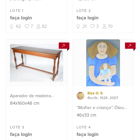
Coroa. Peso da prata: 1300
em azul e branco.
g. (Por motivos de
LOTE 1
LOTE 2
faça login
faça login
segurança a peça não se
encontra na loja).
62
7
82
21
3
70
Elza O. S.
Aparador de madeira
Recife, 1928 -2007
nobre, tampo feitio
84x160x48
cm
“Mulher e criança”.
Óleo
retangular, apoiado em
sobre tela.
46x33
cm
quatro pernas torneadas
unidas por traves
LOTE 3
LOTE 4
inferiores.
faça login
faça login