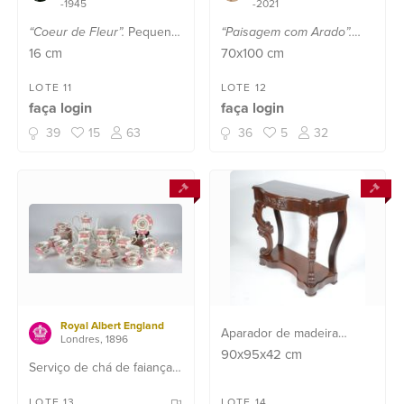
-1945
-2021
“Coeur de Fleur”.
Pequeno
“Paisagem com Arado”.
vaso de cristal francês
Óleo sobre tela.
16
cm
70x100
cm
finamente trabalhado com
borboleta em relevo.
LOTE 11
LOTE 12
faça login
faça login
Assinado na parte inferior.
39
15
63
36
5
32
Royal Albert England
Aparador de madeira
Londres, 1896
nobre, tampo recortado,
90x95x42
cm
Serviço de chá de faiança
saia com entalhe floral,
inglesa Royal Albert " Lady
pernas frontais em
LOTE 13
LOTE 14