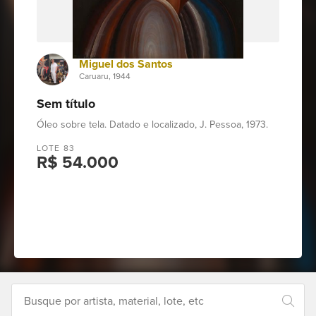
Como
funciona
Miguel dos Santos
Contato
Caruaru, 1944
Sem título
Leilões
Óleo sobre tela. Datado e localizado, J. Pessoa, 1973.
LOTE 83
R$ 54.000
Qualificações
Moeda:
R$
Ajuda?
{:zero=>"Nenhum resultado para o 
+55