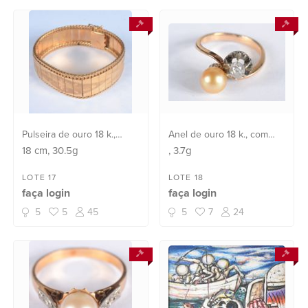
Pulseira de ouro 18 k.,
Anel de ouro 18 k., com
lavrado. (Por motivos de
pérola e brilhante, dito
18
cm
, 30.5g
, 3.7g
segurança a peça não se
"Romeu e Julieta". Aro 14.
encontra na loja).
(Por motivos de segurança
LOTE 17
LOTE 18
faça login
faça login
a peça não se encontra na
loja).
5
5
45
5
7
24