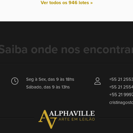
Ver todos os 946 lotes »
Saiba onde nos encontra
Seg à Sex, das 9 às 18hs
+55 21 255
Sábado, das 9 às 13hs
+55 21 255
+55 21 999
cristinagost