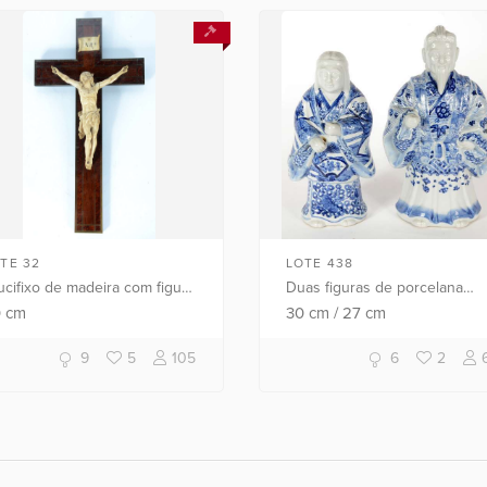
TE 32
LOTE 438
ucifixo de madeira com figura
Duas figuras de porcelana
 Cristo ricamente esculpida
oriental azul e branca.
0
cm
30
cm
/
27
cm
 marfim (faltando parte da
roa de espinhos). Desgas...
9
5
105
6
2