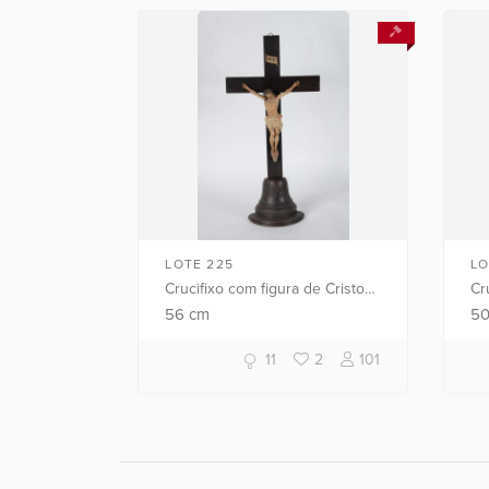
LOTE 225
LO
Crucifixo com figura de Cristo
Cr
de madeira entalhada e
de
56
cm
5
policromada.
em
co
11
2
101