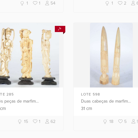
1
1
54
1
2
TE 285
LOTE 598
ês peças de marfim
Duas cabeças de marfim
presentando duas gueixas e
africano.
7
cm
31
cm
 ancião, bases de madeira.
15
1
62
18
5