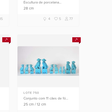
Escultura de porcelana
policromada representando
28
cm
Nossa Senhora da Conceição.
85
4
5
77
LOTE 750
Conjunto com 11 cães de fó
o
diversos de porcelana oriental
25
cm
/
12
cm
azul turquesa. Duas delas com