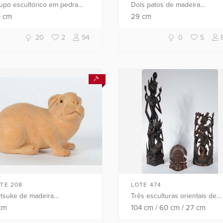
upo escultórico em pedra
Dois patos de madeira
ra chinesa com pássaros em
policromada.
0
cm
29
cm
levo.
20
2
94
0
5
TE 208
LOTE 474
tsuke de madeira
Três esculturas orientais de
presentando coelho.
madeira nobre representand
cm
104
cm
/
60
cm
/
27
cm
Divindades.