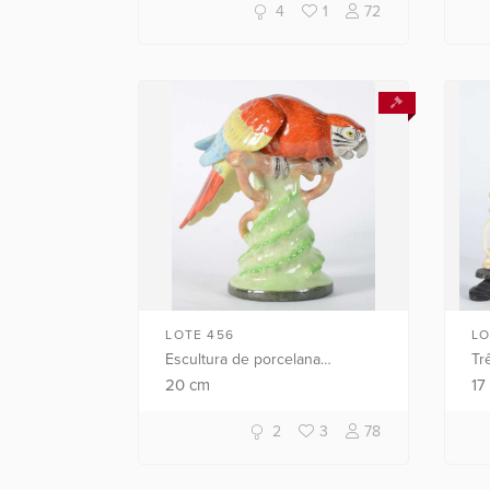
4
1
72
LOTE 456
LO
Escultura de porcelana
Tr
policromada representando
re
20
cm
1
papagaio.
um
2
3
78