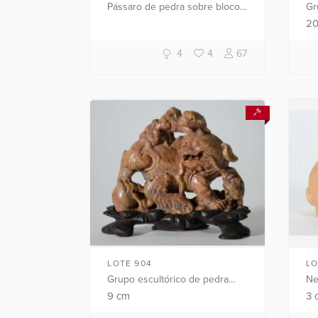
Pássaro de pedra sobre bloco
Gr
de cristal bruto. (Furos do
du
2
encaixe da pedra diferentes
re
dos que tem nas patas da ave).
4
4
67
LOTE 904
LO
Grupo escultórico de pedra
Ne
dura chinesa representando
re
9
cm
3
cães de fó.