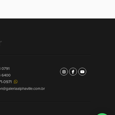
r
3 0791
4 6400
71-0971
on@galeriaalphaville.com.br