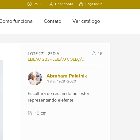
R$
Criar conta
Faça login
Como funciona
Contato
Ver catálogo
LOTE 271 • 2º DIA
49
LEILÃO 223 - LEILÃO COLEÇÃO PEPITA PERROTTA (1935/2024), E OUTROS.
Abraham Palatnik
Natal, 1928 -2020
Escultura de resina de poliéster
representando elefante.
10 cm