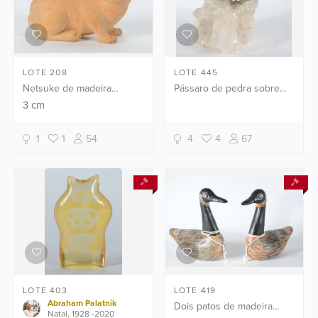
LOTE 208
LOTE 445
Netsuke de madeira
Pássaro de pedra sobre
representando coelho.
bloco de cristal bruto.
3
cm
(Furos do encaixe da pedra
diferentes dos que tem
1
1
54
4
4
67
nas patas da ave).
LOTE 403
LOTE 419
Abraham Palatnik
Dois patos de madeira
Natal, 1928 -2020