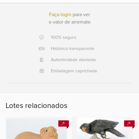
Ajuda?
Faça login
para ver
+55
o valor de arremate
21
2553
100% seguro
0791
Histórico transparente
+55
21
Autenticidade atestada
2554
Embalagem caprichada
6400
Fale
conosco
Lotes relacionados