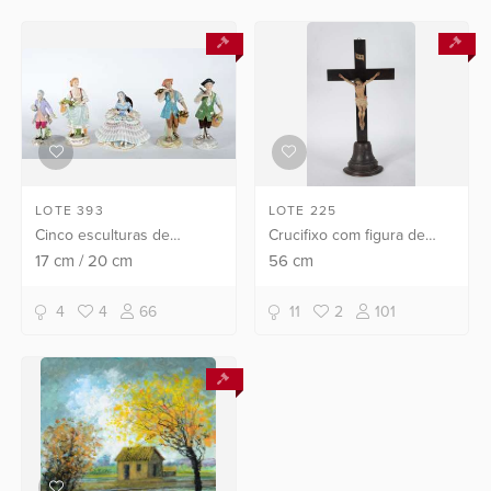
LOTE 393
LOTE 225
Cinco esculturas de
Crucifixo com figura de
porcelana policromada,
Cristo de madeira
17
cm
/
20
cm
56
cm
sendo uma figura de
entalhada e policromada.
nobre, tres camponeses e
4
4
66
11
2
101
dama sentada com saia de
rend...