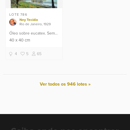
LOTE 786
Ney Tecídio
Rio de Janeiro, 1929
Óleo sobre eucatex. Sem
moldura.
40
x
40
cm
4
5
65
Ver todos os 946 lotes »