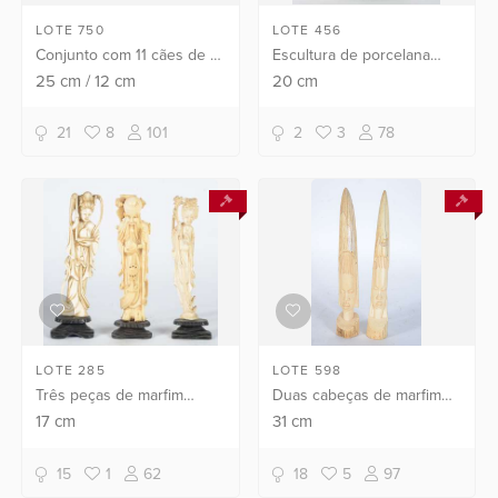
LOTE 750
LOTE 456
Conjunto com 11 cães de fó
Escultura de porcelana
diversos de porcelana
policromada
25
cm
/
12
cm
20
cm
oriental azul turquesa.
representando papagaio.
Duas delas com pequenos
21
8
101
2
3
78
lascados e pescoço c...
LOTE 285
LOTE 598
Três peças de marfim
Duas cabeças de marfim
representando duas
africano.
17
cm
31
cm
gueixas e um ancião,
bases de madeira.
15
1
62
18
5
97