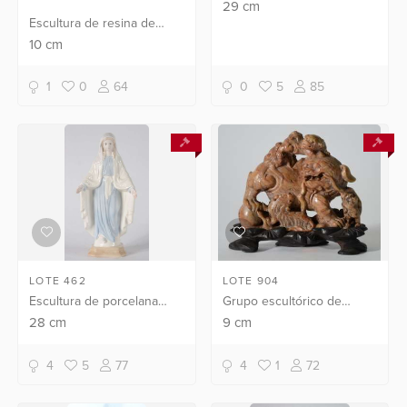
policromada.
29
cm
Escultura de resina de
poliéster representando
10
cm
urso com filhote.
1
0
64
0
5
85
LOTE 462
LOTE 904
Escultura de porcelana
Grupo escultórico de
policromada
pedra dura chinesa
28
cm
9
cm
representando Nossa
representando cães de fó.
Senhora da Conceição.
4
5
77
4
1
72