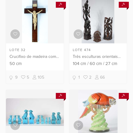
LOTE 32
LOTE 474
Crucifixo de madeira com
Três esculturas orientais
figura de Cristo ricamente
de madeira nobre
50
cm
104
cm
/
60
cm
/
27
cm
esculpida em marfim
representando Divindades.
(faltando parte da coroa de
9
5
105
1
2
66
espinhos). Desgas...