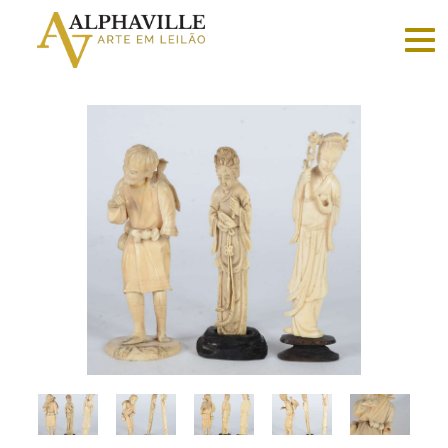
Criar
conta
Faça
login
Home
Vender
Sobre