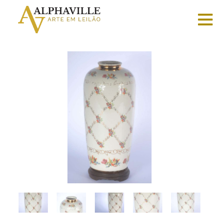
Criar
conta
Faça
login
Home
Vender
Sobre