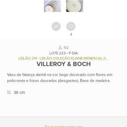
Como
funciona
Contato
4
Ver
102
catálogo
LOTE 223 • 1º DIA
LEILÃO 214 - LEILÃO COLEÇÃO ELIANE MENESCAL (1936/2023), E OUTROS.
VILLEROY & BOCH
Leilões
Vaso de faiança alemã na cor bege decorado com flores em
policromia e frisos dourados (desgastes). Base de madeira.
Qualificações
36 cm
Moeda:
R$