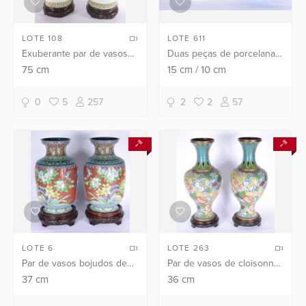
LOTE 108
LOTE 611
Exuberante par de vasos
Duas peças de porcelana,
em porcelana chinesa de
sendo: cachepot com
75
cm
15
cm
/
10
cm
formato balaústre,
flores em policromia e
finamente ornamentados
defumador na cor azul com
0
5
257
2
2
57
em esmaltes policromados
"craquelê".
da...
LOTE 6
LOTE 263
Par de vasos bojudos de
Par de vasos de cloisonné
cloisonné com flores
chines ricamente
37
cm
36
cm
policromadas sobre fundo
decorados com flores em