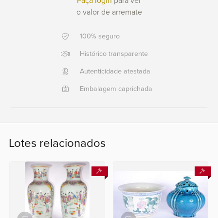
Faça login
para ver
o valor de arremate
Ajuda?
+55
100% seguro
21
Histórico transparente
2553
0791
Autenticidade atestada
+55
Embalagem caprichada
21
2554
6400
Lotes relacionados
Fale
conosco