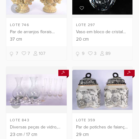
LOTE 746
LOTE 297
Par de arranjos florais
Vaso em bloco de cristal
decorativos em estuque
europeu lapidado, feitio
37
cm
20
cm
policromado.
redondo.
7
7
107
9
3
89
LOTE 843
LOTE 359
Diversas peças de vidro,
Par de potiches de faiança,
sendo: 5 solifleur, 2
fundo branco decorado
23
cm
/
17
cm
29
cm