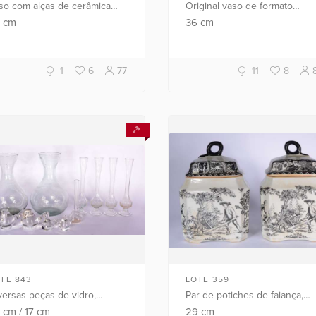
so com alças de cerâmica
Original vaso de formato
ropeia, decoração floral em
balaústre em porcelana
8
cm
36
cm
licromia, marcas e
chinesa, do reinado Tongzhi
meração na base.
(1862-1874), montado com doi
segmentos s...
1
6
77
11
8
TE 843
LOTE 359
versas peças de vidro,
Par de potiches de faiança,
ndo: 5 solifleur, 2 decanteur
fundo branco decorado com
3
cm
/
17
cm
29
cm