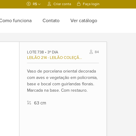
R$
Criar conta
Faça login
Como funciona
Contato
Ver catálogo
LOTE 738 • 3º DIA
84
LEILÃO 214 - LEILÃO COLEÇÃO ELIANE MENESCAL (1936/2023), E OUTROS.
Vaso de porcelana oriental decorada
com aves e vegetação em policromia,
base e bocal com guirlandas florais.
Marcada na base. Com restauro.
63 cm