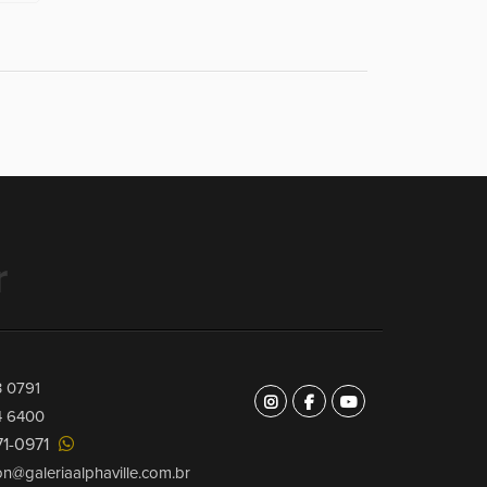
r
3 0791
4 6400
71-0971
on@galeriaalphaville.com.br