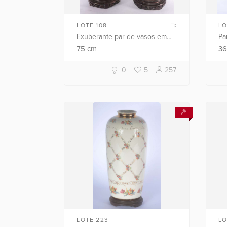
LOTE 108
LO
Exuberante par de vasos em
Pa
porcelana chinesa de formato
ch
75
cm
3
balaústre, finamente
co
ornamentados em esmaltes
Ba
0
5
257
policromados da...
LOTE 223
LO