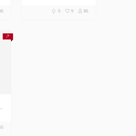
em policromia, e ideogramas.
Marca na base.
86
5
9
86
or
55