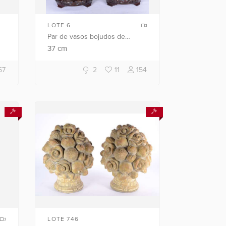
LOTE 6
Par de vasos bojudos de
em
cloisonné com flores
37
cm
r
policromadas sobre fundo
rouge de fer, bases e bordas
57
2
11
154
com guirlandas. As...
LOTE 746