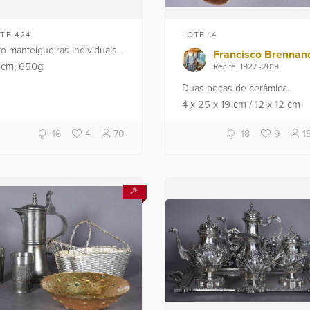
TE 424
LOTE 14
to manteigueiras individuais
Francisco Brennan
 prata portuguesa contraste
0
cm
, 650g
Recife, 1927 -2019
ia, 1 º título. Peso da prata:
Duas peças de cerâmica
0 g (Por motivos de ...
policromada, sendo: petisquei
4
x
25
x
19
cm
/
12
x
12
cm
e porta copo.
16
4
70
18
9
1