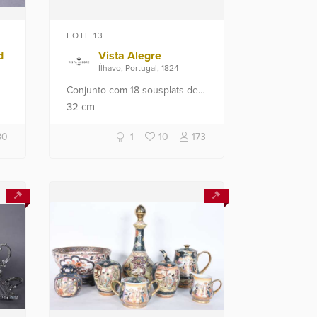
LOTE 13
d
Vista Alegre
Ílhavo, Portugal, 1824
Conjunto com 18 sousplats de
ra
cerâmica portuguesa na cor
32
cm
vermelha.
80
1
10
173