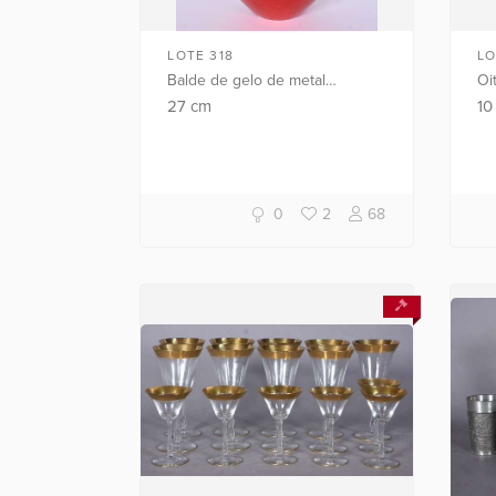
LOTE 318
LO
Balde de gelo de metal
Oi
vermelho feitio maçã. Alguns
de
27
cm
1
desgastes.
Águ
65
0
2
68