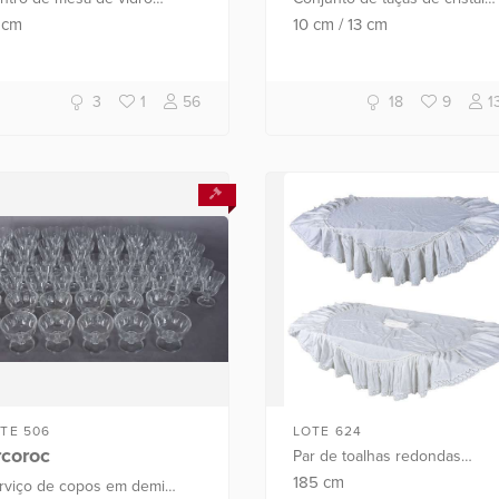
corativo na cor rosa.
Hering com pés retorcidos na
6
cm
10
cm
/
13
cm
cor verde composto de: 11 pa
vinho branco, 12 para vinho ...
3
1
56
18
9
1
TE 506
LOTE 624
rcoroc
Par de toalhas redondas
brancas com bordado inglês
185
cm
rviço de copos em demi