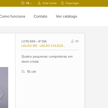
R$
Criar conta
Faça login
Como funciona
Contato
Ver catálogo
LOTE 669 • 4º DIA
59
LEILÃO 195 - LEILÃO COLEÇÃO MARIA ADELAIDE GONÇALVES (1947/2021), E OUTROS.
Quatro pequenas compoteiras em
demi cristal.
15 cm