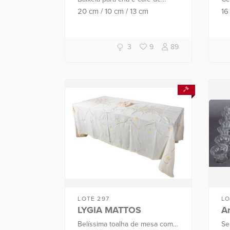
metal prateado Bellini
de
20
cm
/
10
cm
/
13
cm
1
composto de: 3 bules, leiteira,
açucareiro e pratinho. Total: 6
peças.
3
9
89
LOTE 297
LO
LYGIA MATTOS
A
Belíssima toalha de mesa com
Se