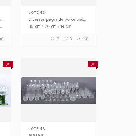
LOTE 401
a
Diversas peças de porcelana
oriental, sendo: bowl com base
cm
35
cm
/
20
cm
/
14
cm
de madeira, garrafa, par de
pequenas potiches, bule, leite...
88
7
3
148
LOTE 431
Natan