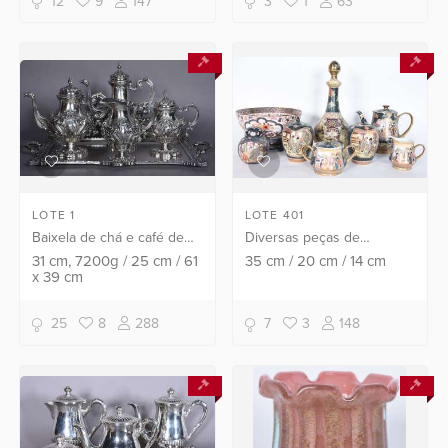
12
9
147
3
1
63
peças.
com pingos colori...
LOTE 1
LOTE 401
Baixela de chá e café de
Diversas peças de
prata portuguesa contraste
porcelana oriental, sendo:
31
cm
, 7200g
/
25
cm
/
61
35
cm
/
20
cm
/
14
cm
x
39
cm
águia, ricamente decorada
bowl com base de madeira,
com concheados e florões
garrafa, par de pequenas
em relevo, com...
potiches, bule, leite...
25
8
288
7
3
148