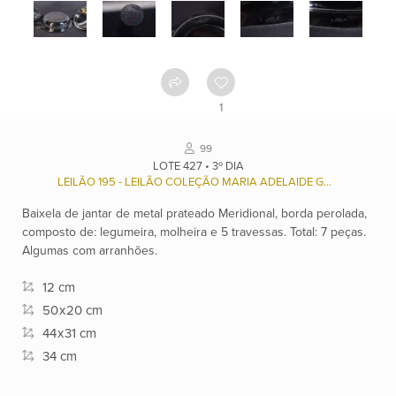
Como
funciona
Contato
1
Ver
99
catálogo
LOTE 427 • 3º DIA
LEILÃO 195 - LEILÃO COLEÇÃO MARIA ADELAIDE GONÇALVES (1947/2021), E OUTROS.
Baixela de jantar de metal prateado Meridional, borda perolada,
Leilões
composto de: legumeira, molheira e 5 travessas. Total: 7 peças.
Algumas com arranhões.
Qualificações
12 cm
50
x
20 cm
44
x
31 cm
Moeda:
34 cm
R$