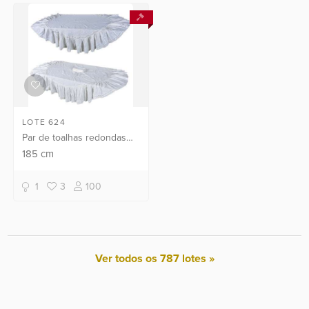
LOTE 624
Par de toalhas redondas
brancas com bordado
185
cm
inglês nas bordas com 16
guardanapos.
1
3
100
Ver todos os 787 lotes »