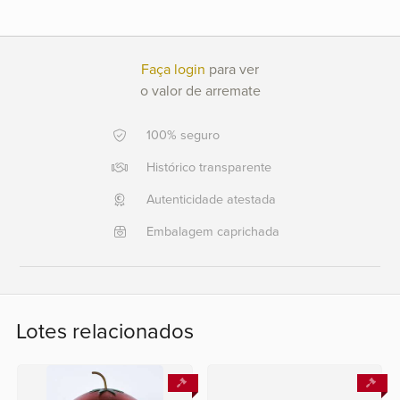
Ajuda?
+55
Faça login
para ver
21
o valor de arremate
2553
0791
100% seguro
+55
Histórico transparente
21
2554
Autenticidade atestada
6400
Embalagem caprichada
Fale
conosco
Lotes relacionados