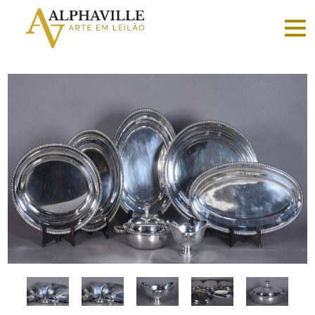
Criar
conta
Faça
login
Home
Vender
Sobre