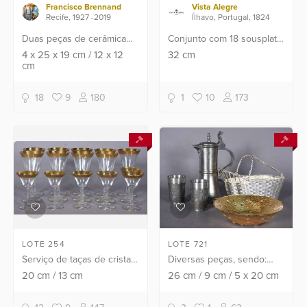
Francisco Brennand
Vista Alegre
Recife, 1927 -2019
Ílhavo, Portugal, 1824
Duas peças de cerâmica
Conjunto com 18 sousplats
policromada, sendo:
de cerâmica portuguesa na
4
x
25
x
19
cm
/
12
x
12
32
cm
cm
petisqueira e porta copo.
cor vermelha.
18
9
180
1
10
173
LOTE 254
LOTE 721
Serviço de taças de cristal
Diversas peças, sendo:
com bordas douradas,
jarra e 2 copos de pewter,
20
cm
/
13
cm
26
cm
/
9
cm
/
5
x
20
cm
composto de: 9 para vinho
cesta de metal para vinho
e 6 para licor. Total: 15
e bowl de vidro dourado