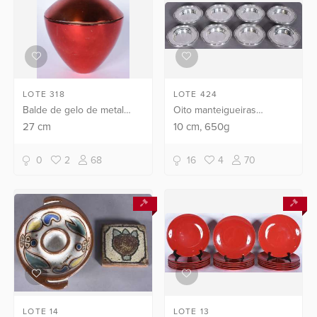
LOTE 318
LOTE 424
Balde de gelo de metal
Oito manteigueiras
vermelho feitio maçã.
individuais de prata
27
cm
10
cm
, 650g
Alguns desgastes.
portuguesa contraste
Águia, 1 º título. Peso da
0
2
68
16
4
70
prata: 650 g (Por motivos
de ...
LOTE 14
LOTE 13