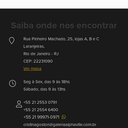
Saiba onde nos encontrar
Rua Pinheiro Machado, 25, lojas A, B e C
Laranjeiras,
Rio de Janeiro -
RJ
CEP: 22231090
Ver mapa
Seg à Sex, das 9 às 18hs
Sábado, das 9 às 13hs
+55 21 2553 0791
+55 21 2554 6400
+55 21 99971-0971
cristinagoston@galeriaalphaville.com.br