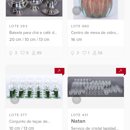
LOTE 393
LOTE 660
Baixela para chá e café de
Centro de mesa de vidro
metal prateado Bellini
decorativo na cor rosa.
20
cm
/
10
cm
/
13
cm
16
cm
composto de: 3 bules,
leiteira, açucareiro e
3
9
89
3
1
56
pratinho. Total: 6 peças.
LOTE 377
LOTE 431
Natan
Conjunto de taças de
cristal Hering com pés
10
cm
/
13
cm
Serviço de cristal lapidada,