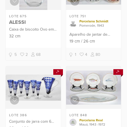
LOTE 675
LOTE 751
ALESSI
Porcelana Schmidt
Pomerode, 1943
Caixa de biscoito Ovo em
Aparelho de jantar de
vidro cristalino com tampa
32
cm
porcelana Schmidt na cor
19
cm
/
26
cm
em aço polido espelhado e
branca com borda
puxador azul.
decorada com folhagens e
5
2
68
1
4
80
flores em policromia,
compos...
LOTE 386
LOTE 848
Porcelana Real
Conjunto de jarra com 6
Mauá, 1943 -1972