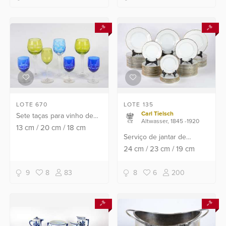
rasos, 12 pratos fundos, 8
de ...
LOTE 670
LOTE 135
Carl Tielsch
Sete taças para vinho de
Altwasser, 1845 -1920
cristal lapidado em
13
cm
/
20
cm
/
18
cm
diversos formatos e cores.
Serviço de jantar de
porcelana alemã na cor
24
cm
/
23
cm
/
19
cm
branca com frisos
dourados, composto de: 22
9
8
83
8
6
200
pratos rasos, 11 pratos
fundo...