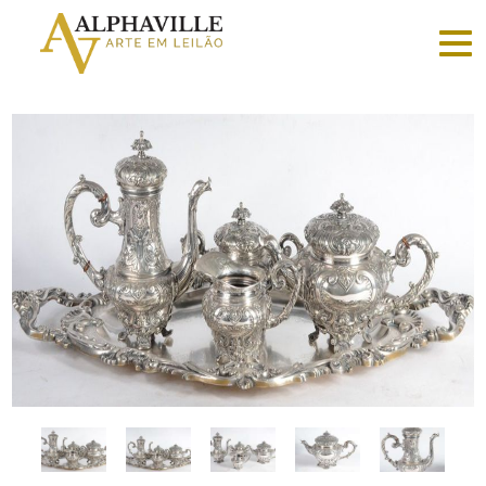
Criar
conta
Faça
login
Home
Vender
Sobre