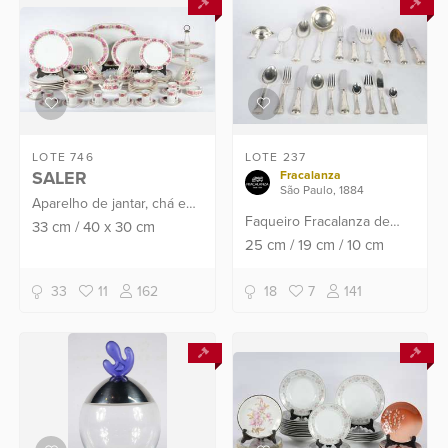
LOTE 746
LOTE 237
SALER
Fracalanza
São Paulo, 1884
Aparelho de jantar, chá e
Faqueiro Fracalanza de
café de porcelana Saler na
33
cm
/
40
x
30
cm
metal prateado, composto
25
cm
/
19
cm
/
10
cm
cor branca decorada na
de: 12 colheres, 12 garfos,
borda com flores em
12 facas grandes (uma com
policromia, composto ...
33
11
162
18
7
141
lâmina quebrada...