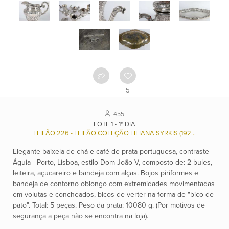
Como
funciona
Contato
Ver
5
catálogo
455
LOTE 1 • 1º DIA
Leilões
LEILÃO 226 - LEILÃO COLEÇÃO LILIANA SYRKIS (1923/2025), E OUTROS.
Elegante baixela de chá e café de prata portuguesa, contraste
Qualificações
Águia - Porto, Lisboa, estilo Dom João V, composto de: 2 bules,
leiteira, açucareiro e bandeja com alças. Bojos piriformes e
bandeja de contorno oblongo com extremidades movimentadas
em volutas e concheados, bicos de verter na forma de "bico de
Moeda:
pato". Total: 5 peças. Peso da prata: 10080 g. (Por motivos de
R$
segurança a peça não se encontra na loja).