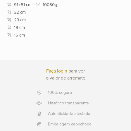
91
x
51 cm
10080g
Ajuda?
32 cm
+55
23 cm
21
19 cm
2553
16 cm
0791
+55
21
2554
6400
Faça login
para ver
o valor de arremate
Fale
conosco
100% seguro
Histórico transparente
Autenticidade atestada
Embalagem caprichada