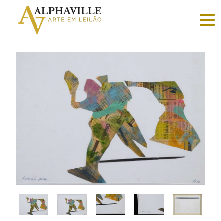
Criar
conta
Faça
login
Home
Vender
Sobre