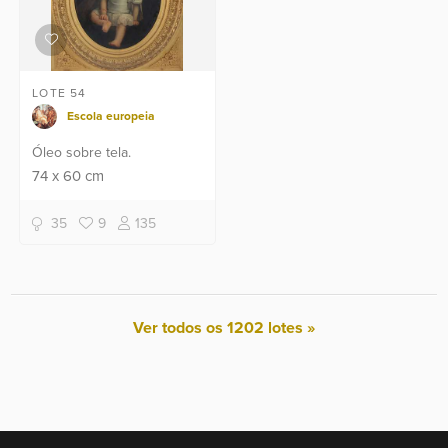
LOTE 54
Escola europeia
Óleo sobre tela.
74
x
60
cm
35
9
135
Ver todos os 1202 lotes »