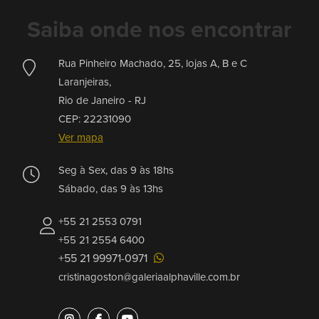
Saiba onde nos encontrar
Rua Pinheiro Machado, 25, lojas A, B e C
Laranjeiras,
Rio de Janeiro -
RJ
CEP: 22231090
Ver mapa
Seg à Sex, das 9 às 18hs
Sábado, das 9 às 13hs
+55 21 2553 0791
+55 21 2554 6400
+55 21 99971-0971
cristinagoston@galeriaalphaville.com.br