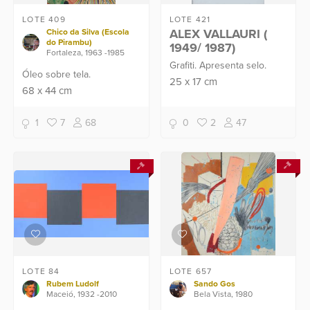
LOTE 409
LOTE 421
ALEX VALLAURI (
Chico da Silva (Escola
do Pirambu)
1949/ 1987)
Fortaleza, 1963 -1985
Grafiti. Apresenta selo.
Óleo sobre tela.
25
x
17
cm
68
x
44
cm
1
7
68
0
2
47
LOTE 84
LOTE 657
Rubem Ludolf
Sando Gos
Maceió, 1932 -2010
Bela Vista, 1980