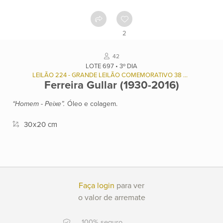
Como
funciona
2
Contato
42
LOTE 697 • 3º DIA
LEILÃO 224 - GRANDE LEILÃO COMEMORATIVO 38 ANOS ALPHAVILLE
Ferreira Gullar (1930-2016)
Ver
catálogo
“Homem - Peixe”.
Óleo e colagem.
Leilões
30
x
20 cm
Qualificações
Faça login
para ver
o valor de arremate
Moeda:
R$
100% seguro