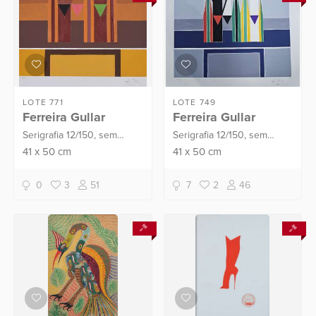
LOTE 771
LOTE 749
Ferreira Gullar
Ferreira Gullar
Serigrafia 12/150, sem
Serigrafia 12/150, sem
moldura.
moldura.
41
x
50
cm
41
x
50
cm
0
3
51
7
2
46