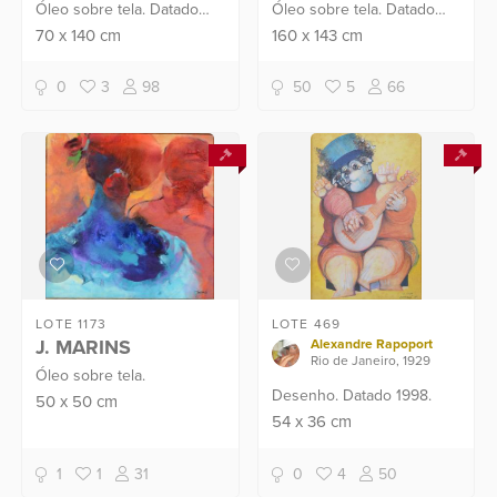
Óleo sobre tela. Datado
Óleo sobre tela. Datado
2007.
2019.
70
x
140
cm
160
x
143
cm
0
3
98
50
5
66
LOTE 1173
LOTE 469
J. MARINS
Alexandre Rapoport
Rio de Janeiro, 1929
Óleo sobre tela.
Desenho. Datado 1998.
50
x
50
cm
54
x
36
cm
1
1
31
0
4
50