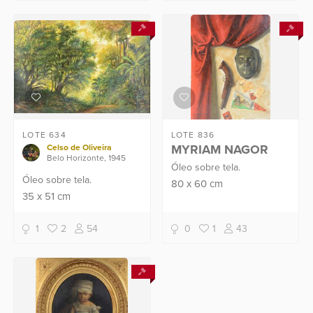
LOTE 634
LOTE 836
MYRIAM NAGOR
Celso de Oliveira
Belo Horizonte, 1945
Óleo sobre tela.
Óleo sobre tela.
80
x
60
cm
35
x
51
cm
1
2
54
0
1
43