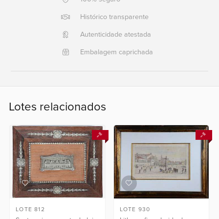
Histórico transparente
Ajuda?
+55
Autenticidade atestada
21
Embalagem caprichada
2553
0791
+55
21
Lotes relacionados
2554
6400
Fale
conosco
LOTE 812
LOTE 930