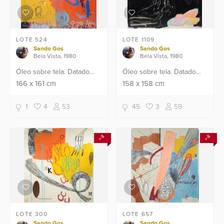
LOTE 524
LOTE 1109
Sando Gos
Sando Gos
Bela Vista, 1980
Bela Vista, 1980
Óleo sobre tela. Datado
Óleo sobre tela. Datado
2019.
2018.
166
x
161
cm
158
x
158
cm
1
4
53
45
3
59
LOTE 300
LOTE 657
Sando Gos
Sando Gos