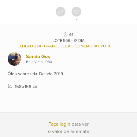
Como
funciona
4
Contato
68
LOTE 566 • 3º DIA
LEILÃO 224 - GRANDE LEILÃO COMEMORATIVO 38 ANOS ALPHAVILLE
Ver
Sando Gos
catálogo
Bela Vista, 1980
Óleo sobre tela. Datado 2019.
Leilões
158
x
158 cm
Qualificações
Moeda:
Faça login
para ver
R$
o valor de arremate