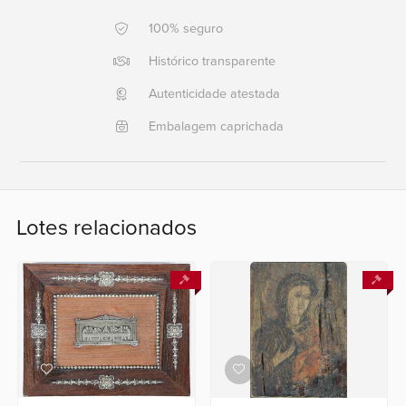
100% seguro
Ajuda?
+55
Histórico transparente
21
Autenticidade atestada
2553
0791
Embalagem caprichada
+55
21
2554
6400
Lotes relacionados
Fale
conosco