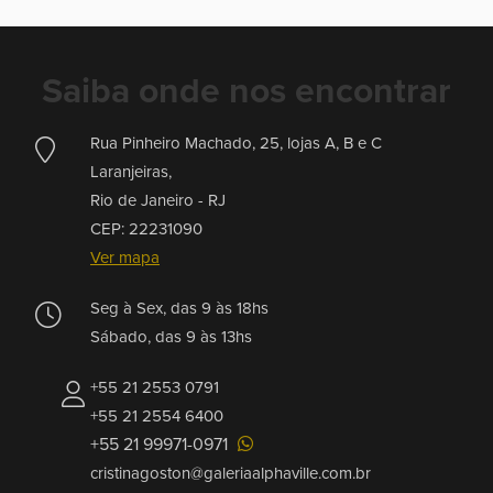
Saiba onde nos encontrar
Rua Pinheiro Machado, 25, lojas A, B e C
Laranjeiras,
Rio de Janeiro -
RJ
CEP: 22231090
Ver mapa
Seg à Sex, das 9 às 18hs
Sábado, das 9 às 13hs
+55 21 2553 0791
+55 21 2554 6400
+55 21 99971-0971
cristinagoston@galeriaalphaville.com.br