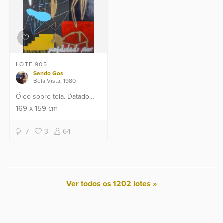
LOTE 905
Sando Gos
Bela Vista, 1980
Óleo sobre tela. Datado
2017.
169
x
159
cm
7
3
64
Ver todos os 1202 lotes »