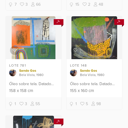
7
3
66
15
2
48
LOTE 781
LOTE 148
Sando Gos
Sando Gos
Bela Vista, 1980
Bela Vista, 1980
Óleo sobre tela. Datado
Óleo sobre tela. Datado
2018.
2019.
158
x
158
cm
155
x
160
cm
1
3
55
1
5
98