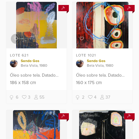
LOTE 621
LOTE 1021
Sando Gos
Sando Gos
Bela Vista, 1980
Bela Vista, 1980
Óleo sobre tela. Datado
Óleo sobre tela. Datado
2017.
2018.
186
x
158
cm
160
x
175
cm
6
3
55
2
4
37