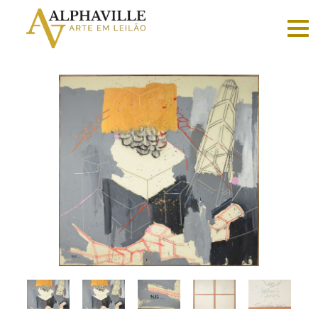
Criar
conta
Faça
login
Home
Vender
Sobre