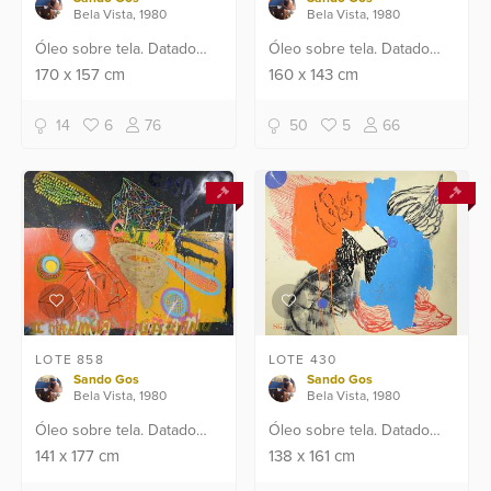
Bela Vista, 1980
Bela Vista, 1980
Óleo sobre tela. Datado
Óleo sobre tela. Datado
2018.
2019.
170
x
157
cm
160
x
143
cm
14
6
76
50
5
66
LOTE 858
LOTE 430
Sando Gos
Sando Gos
Bela Vista, 1980
Bela Vista, 1980
Óleo sobre tela. Datado
Óleo sobre tela. Datado
2018.
2019.
141
x
177
cm
138
x
161
cm