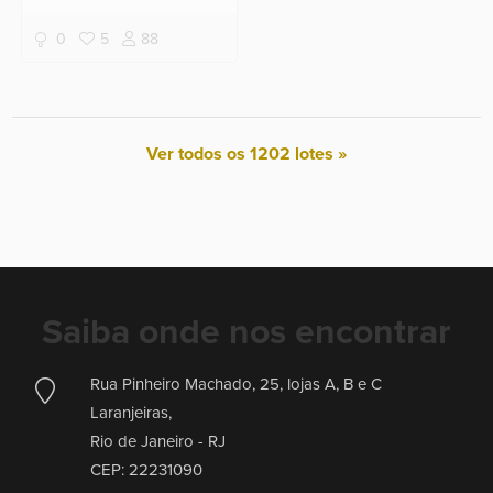
pedras coloridas
brasileiras.
0
5
88
Ver todos os 1202 lotes »
Saiba onde nos encontrar
Rua Pinheiro Machado, 25, lojas A, B e C
Laranjeiras,
Rio de Janeiro -
RJ
CEP: 22231090