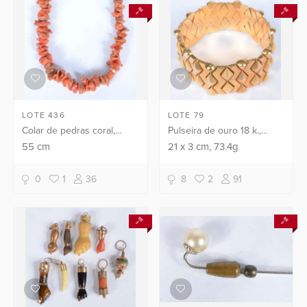
LOTE 436
LOTE 79
Colar de pedras coral,
Pulseira de ouro 18 k.,
fecho boia de ouro 18 k.
contraste 750 mls. (Por
55
cm
21
x
3
cm
, 73.4g
motivos de segurança a
peça não se encontra
0
1
36
8
2
91
naloja).