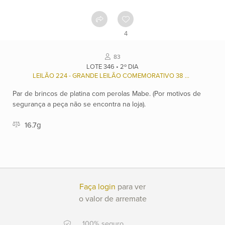
Como
funciona
4
Contato
83
LOTE 346 • 2º DIA
LEILÃO 224 - GRANDE LEILÃO COMEMORATIVO 38 ANOS ALPHAVILLE
Ver
Par de brincos de platina com perolas Mabe. (Por motivos de
catálogo
segurança a peça não se encontra na loja).
Leilões
16.7g
Qualificações
Faça login
para ver
o valor de arremate
Moeda:
R$
100% seguro