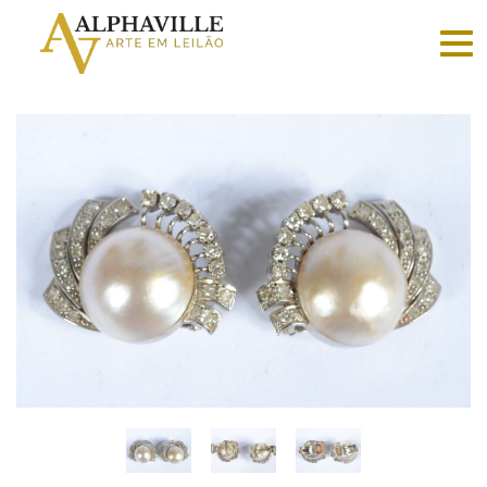
Criar
conta
Faça
login
Home
Vender
Sobre