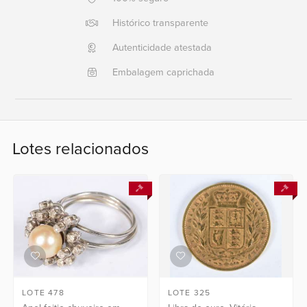
Histórico transparente
Ajuda?
+55
Autenticidade atestada
21
Embalagem caprichada
2553
0791
+55
21
Lotes relacionados
2554
6400
Fale
conosco
LOTE 478
LOTE 325