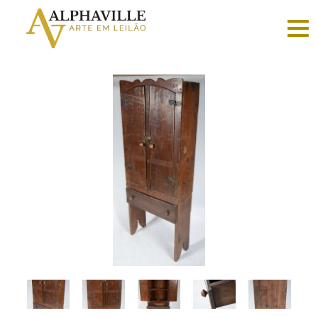
Criar
conta
Faça
login
Home
Vender
Sobre