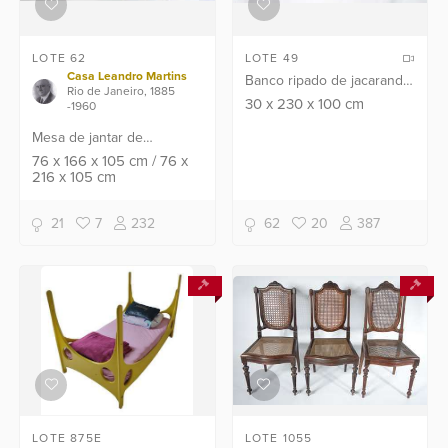
LOTE 62
LOTE 49
Casa Leandro Martins
Banco ripado de jacarandá
Rio de Janeiro, 1885
com dois assentos
30
x
230
x
100
cm
-1960
estofados deslizantes,
Mesa de jantar de
podendo ser deslocados
jacarandá, estilo Luis XV,
76
x
166
x
105
cm
/
76
x
para outras partes do
216
x
105
cm
tampo retangular com saia
banco...
entalhada, pernas
recurvas, duas tábuas
21
7
232
62
20
387
extens...
LOTE 875E
LOTE 1055