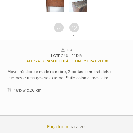
Como
funciona
Contato
5
Ver
130
catálogo
LOTE 246 • 2º DIA
LEILÃO 224 - GRANDE LEILÃO COMEMORATIVO 38 ANOS ALPHAVILLE
Móvel rústico de madeira nobre, 2 portas com prateleiras
Leilões
internas e uma gaveta externa. Estilo colonial brasileiro.
161
x
61
x
26 cm
Qualificações
Moeda:
R$
Faça login
para ver