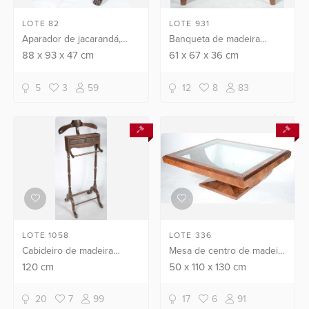
LOTE 82
LOTE 931
Aparador de jacarandá,
Banqueta de madeira
pernas frontais recurvas
nobre com guirlandas
88
x
93
x
47
cm
61
x
67
x
36
cm
apoiadas em platô inferior
entalhadas, forração de
recortado com pés de
palhinha.
5
3
59
12
8
83
garra, tampo de mármo...
LOTE 1058
LOTE 336
Cabideiro de madeira
Mesa de centro de madeira
nobre.
folheada em rádica, tampo
120
cm
50
x
110
x
130
cm
com vidro.
20
7
99
17
6
91