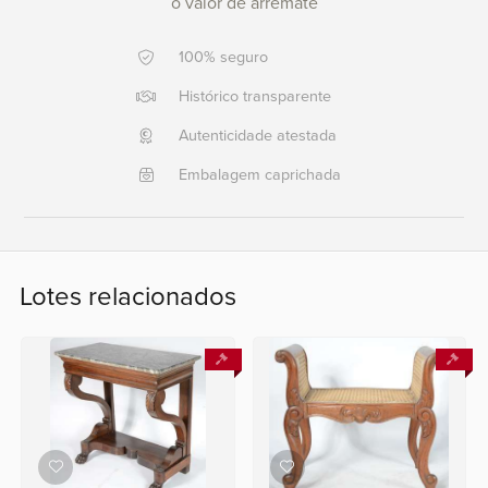
o valor de arremate
Ajuda?
100% seguro
+55
Histórico transparente
21
2553
Autenticidade atestada
0791
Embalagem caprichada
+55
21
2554
6400
Lotes relacionados
Fale
conosco