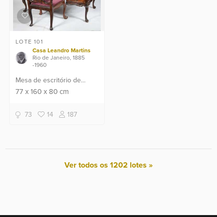
LOTE 101
Casa Leandro Martins
Rio de Janeiro, 1885
-1960
Mesa de escritório de
jacarandá com 4 gavetas
77
x
160
x
80
cm
com puxadores de metal,
estilo Luis XV. Acompanha
73
14
187
cadeira com braços ta...
Ver todos os 1202 lotes »