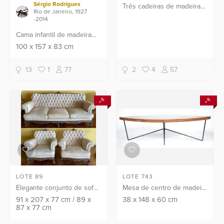
Sérgio Rodrigues
Três cadeiras de madeira
Rio de Janeiro, 1927
nobre, pernas frontais
-2014
torneadas. Desgastes.
Cama infantil de madeira
nobre pintada de amarelo.
100
x
157
x
83
cm
Desgastes. Obs. Cama
pertence a neta do
13
1
77
2
4
57
designer.
LOTE 89
LOTE 743
Elegante conjunto de sofá
Mesa de centro de madeira
para 3 lugares e par de
no feitio de losango com
91
x
207
x
77
cm
/
89
x
38
x
148
x
60
cm
87
x
77
cm
poltronas estofadas e
pés em hastes de metal.
forradas com tecido na cor
Desgastes.