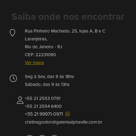
Saiba onde nos encontrar
Rua Pinheiro Machado, 25, lojas A, B e C
Laranjeiras,
Rio de Janeiro -
RJ
CEP: 22231090
Ver mapa
Seg à Sex, das 9 às 18hs
Sábado, das 9 às 13hs
+55 21 2553 0791
+55 21 2554 6400
+55 21 99971-0971
cristinagoston@galeriaalphaville.com.br