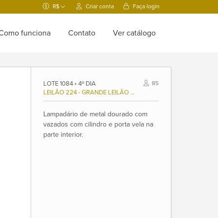
R$
Criar conta
Faça login
Como funciona
Contato
Ver catálogo
LOTE 1084 • 4º DIA
85
LEILÃO 224 - GRANDE LEILÃO COMEMORATIVO 38 ANOS ALPHAVILLE
Lampadário de metal dourado com
vazados com cilindro e porta vela na
parte interior.