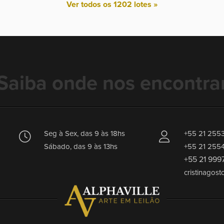
Ver todos os 1202 lotes »
Saiba onde nos encontra
Seg à Sex, das 9 às 18hs
+55 21 255
Sábado, das 9 às 13hs
+55 21 255
+55 21 999
cristinagost