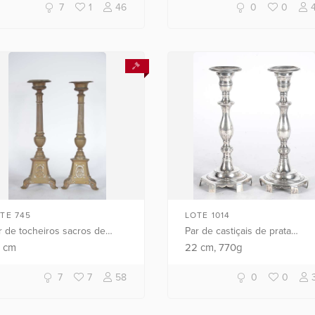
bola. Peso da prata: 1090 g. (P.
7
1
46
0
0
TE 745
LOTE 1014
r de tocheiros sacros de
Par de castiçais de prata
tal dourado (pequenos
contrastada. Peso da prata: 7
8
cm
22
cm
, 770g
assados).
g. (Por motivos de segurança 
peça não se encontra naloja).
7
7
58
0
0