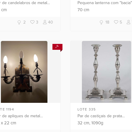
 de candelabros de metal
Pequena lanterna com "bacia"
ateado para 3 velas cada.
de vidro verde e guirlandas
7
cm
70
cm
sgastes.
esmaltadas, manga feitio
"babado", detalhes em metal.
2
3
40
18
5
TE 1194
LOTE 335
r de apliques de metal
Par de castiçais de prata
urado para 3 luzes.
contrastada, detalhes gomado
4
x
22
cm
32
cm
, 1090g
sgastes.
bases quadradas sobre pés 