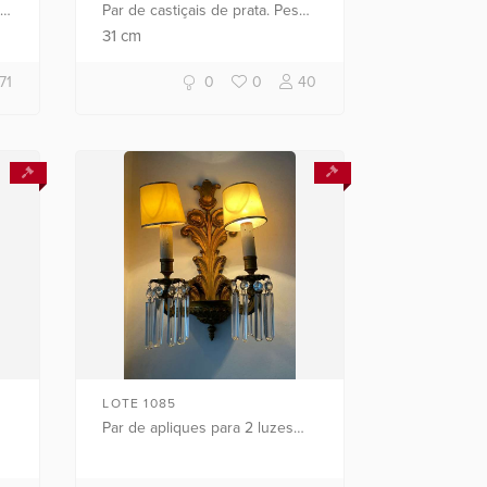
Par de castiçais de prata. Peso
da prata: 730 g. (Por motivos de
31
cm
segurança a peça não se
encontra naloja).
71
0
0
40
LOTE 1085
Par de apliques para 2 luzes
s,
cada.
de