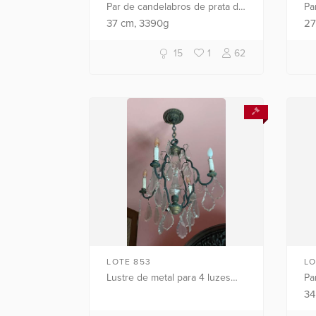
Par de candelabros de prata de
Par
lei para 3 velas cada,
pr
37
cm
, 3390g
2
concheados e flores em relevo.
De
(Por motivos de segurança a
15
1
62
peça...
LOTE 853
LO
Lustre de metal para 4 luzes
Pa
com placas de cristal lapidado.
do
3
Oxidações.
De