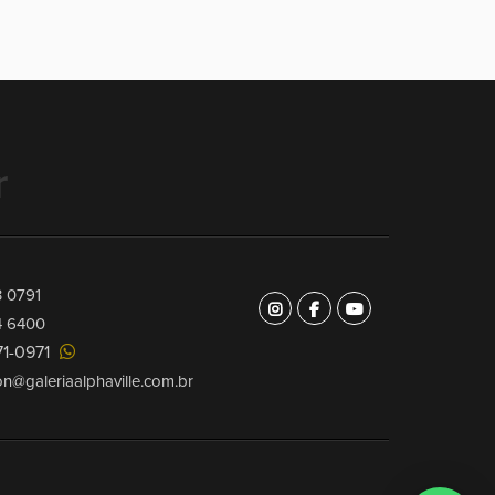
r
3 0791
4 6400
71-0971
on@galeriaalphaville.com.br