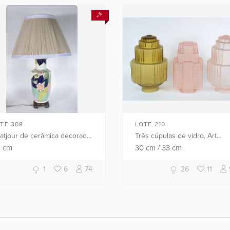
TE 308
LOTE 210
atjour de cerâmica decorado
Três cúpulas de vidro, Art
m flores em policromia,
Deco.
2
cm
30
cm
/
33
cm
ompanha cúpula na cor
ge. Metal oxidado e cúpula
1
6
74
26
11
m desg...