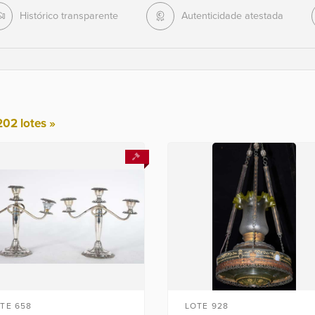
Histórico transparente
Autenticidade atestada
202 lotes »
TE 658
LOTE 928