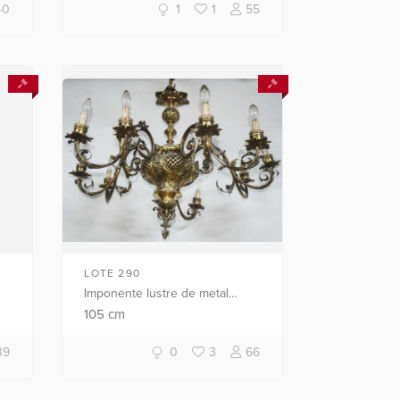
..
40
1
1
55
LOTE 290
Imponente lustre de metal
70
dourado e bronze, bojo vazado,
105
cm
a
para 10 luzes.
39
0
3
66