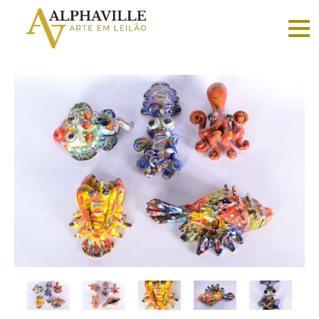
Criar
conta
Faça
login
Home
Vender
Sobre