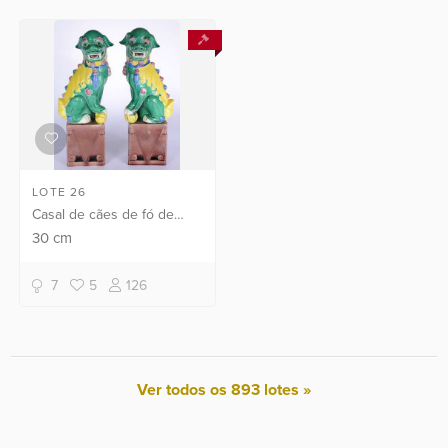
LOTE 26
Casal de cães de fó de
porcelana chinesa
30
cm
policromada, onde o
masculino é representado
7
5
126
brincando com uma bola
que simb...
Ver todos os 893 lotes »