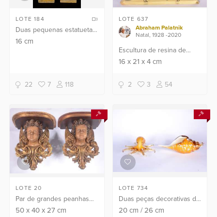
LOTE 184
LOTE 637
Abraham Palatnik
Duas pequenas estatuetas
Natal, 1928 -2020
europeias de bronze e
16
cm
marfim representando
Escultura de resina de
casal de jovens
poliéster representando
16
x
21
x
4
cm
camponeses, bases de
pirâmide.
mármore.
22
7
118
2
3
54
LOTE 20
LOTE 734
Par de grandes peanhas
Duas peças decorativas de
de madeira ricamente
murano, sendo: concha e
50
x
40
x
27
cm
20
cm
/
26
cm