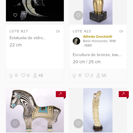
LOTE 827
LOTE 422
Alfredo Ceschiatti
Estatueta de vidro
Belo Horizonte, 1918
decorativo representando
22
cm
-1989
peixe.
Escultura de bronze, base
de mármore. Assinado.
20
cm
/
25
cm
0
0
48
11
2
55