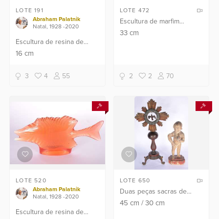
LOTE 191
LOTE 472
Abraham Palatnik
Escultura de marfim
Natal, 1928 -2020
representando gueixa com
33
cm
Escultura de resina de
flores, base de madeira.
poliéster representando
Altura total: 33 cm.
16
cm
cavalo.
3
4
55
2
2
70
LOTE 520
LOTE 650
Abraham Palatnik
Duas peças sacras de
Natal, 1928 -2020
madeira entalhada, sendo:
45
cm
/
30
cm
Escultura de resina de
Representação do Espirito