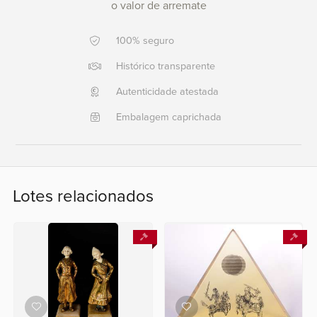
o valor de arremate
Ajuda?
100% seguro
+55
21
Histórico transparente
2553
Autenticidade atestada
0791
+55
Embalagem caprichada
21
2554
6400
Lotes relacionados
Fale
conosco