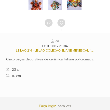
Como
funciona
Contato
3
Ver
66
catálogo
LOTE 380 • 2º DIA
LEILÃO 214 - LEILÃO COLEÇÃO ELIANE MENESCAL (1936/2023), E OUTROS.
Cinco peças decorativas de cerâmica italiana policromada.
Leilões
23 cm
16 cm
Qualificações
Moeda:
R$
Faça login
para ver