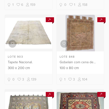
1
6
159
0
1
158
LOTE 903
LOTE 848
Tapete Nacional.
Gobelain com cena de
casal de nobres.
300
x
200
cm
100
x
80
cm
0
3
139
1
3
104