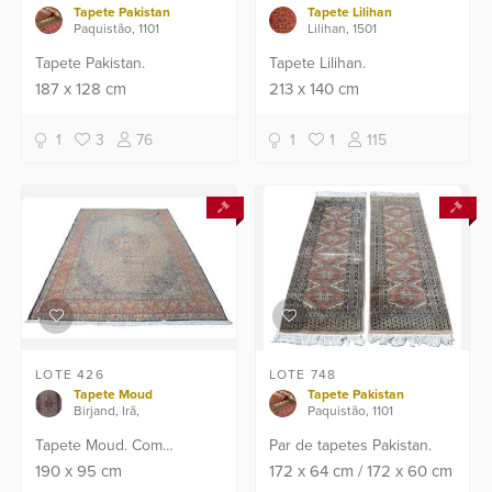
Tapete Pakistan
Tapete Lilihan
Paquistão, 1101
Lilihan, 1501
Tapete Pakistan.
Tapete Lilihan.
187
x
128
cm
213
x
140
cm
1
3
76
1
1
115
LOTE 426
LOTE 748
Tapete Moud
Tapete Pakistan
Birjand, Irã,
Paquistão, 1101
Tapete Moud. Com
Par de tapetes Pakistan.
desgastes.
190
x
95
cm
172
x
64
cm
/
172
x
60
cm