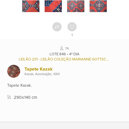
Como
funciona
Contato
1
Ver
74
catálogo
LOTE 846 • 4º DIA
LEILÃO 201 - LEILÃO COLEÇÃO MARIANNE GOTTSCHALK FAVERET (1936/2022), E OUTROS.
Tapete Kazak
Leilões
Kazak, Azerbaijão, 1001
Tapete Kazak.
Qualificações
290
x
140 cm
Moeda:
R$