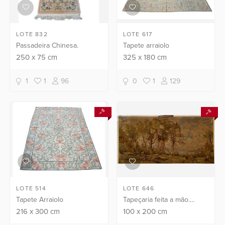
LOTE 832
LOTE 617
Passadeira Chinesa.
Tapete arraiolo
250
x
75
cm
325
x
180
cm
1
1
96
0
1
129
LOTE 514
LOTE 646
Tapete Arraiolo
Tapeçaria feita a mão.
Assinado Glória.
216
x
300
cm
100
x
200
cm