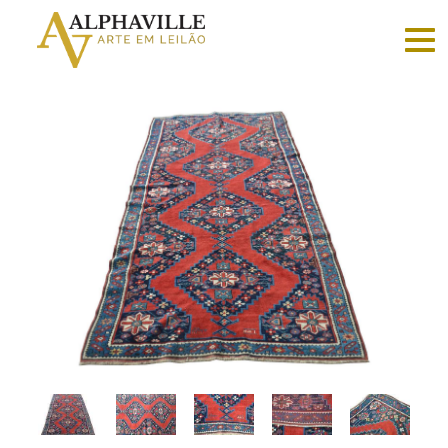
Criar
conta
Faça
login
Home
Vender
Sobre