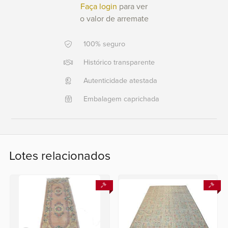
Faça login
para ver
o valor de arremate
Ajuda?
+55
100% seguro
21
2553
Histórico transparente
0791
Autenticidade atestada
+55
21
Embalagem caprichada
2554
6400
Fale
Lotes relacionados
conosco