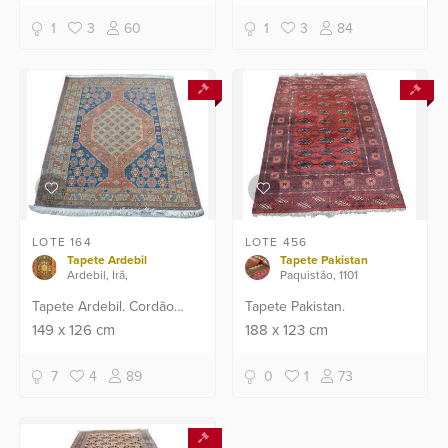
1
3
60
1
3
84
LOTE 164
LOTE 456
Tapete Ardebil
Tapete Pakistan
Ardebil, Irã,
Paquistão, 1101
Tapete Ardebil. Cordão
Tapete Pakistan.
com defeito.
149
x
126
cm
188
x
123
cm
7
4
89
0
1
73