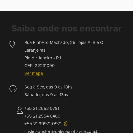
Saiba onde nos encontrar
Rua Pinheiro Machado, 25, lojas A, B e C
Laranjeiras,
Rio de Janeiro -
RJ
CEP: 22231090
Ver mapa
Seg à Sex, das 9 às 18hs
Sábado, das 9 às 13hs
+55 21 2553 0791
+55 21 2554 6400
+55 21 99971-0971
cristinagoston@galeriaalphaville.com.br