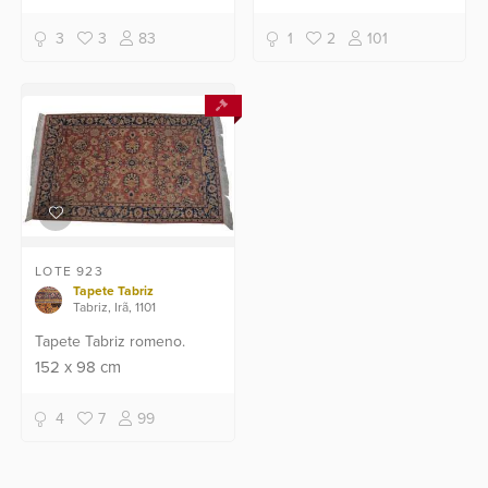
3
3
83
1
2
101
LOTE 923
Tapete Tabriz
Tabriz, Irã, 1101
Tapete Tabriz romeno.
152
x
98
cm
4
7
99