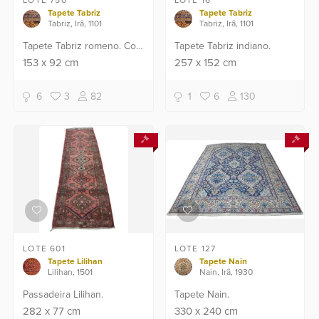
LOTE 750
LOTE 16
Tapete Tabriz
Tapete Tabriz
Tabriz, Irã, 1101
Tabriz, Irã, 1101
Tapete Tabriz romeno. Com
Tapete Tabriz indiano.
defeitos.
153
x
92
cm
257
x
152
cm
6
3
82
1
6
130
LOTE 601
LOTE 127
Tapete Lilihan
Tapete Nain
Lilihan, 1501
Nain, Irã, 1930
Passadeira Lilihan.
Tapete Nain.
282
x
77
cm
330
x
240
cm