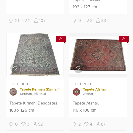
193
x
127
cm
21
2
107
0
3
83
LOTE 969
LOTE 958
Tapete Kerman (Kirman)
Tapete Afshar
Kerman, Irã, 1401
Afshar,
Tapete Kirman. Desgastes.
Tapete Afshar.
183
x
125
cm
116
x
108
cm
0
3
52
2
4
87