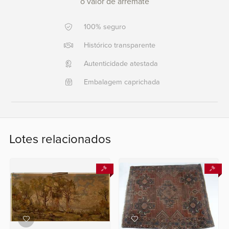
o valor de arremate
Ajuda?
100% seguro
+55
Histórico transparente
21
2553
Autenticidade atestada
0791
Embalagem caprichada
+55
21
2554
6400
Lotes relacionados
Fale
conosco