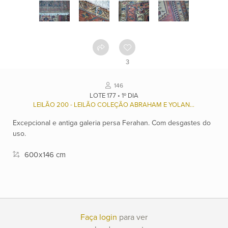
Como
funciona
Contato
3
Ver
146
catálogo
LOTE 177 • 1º DIA
LEILÃO 200 - LEILÃO COLEÇÃO ABRAHAM E YOLANDA DE HOND (1927/2022), E OUTROS.
Excepcional e antiga galeria persa Ferahan. Com desgastes do
Leilões
uso.
600
x
146 cm
Qualificações
Moeda:
R$
Faça login
para ver