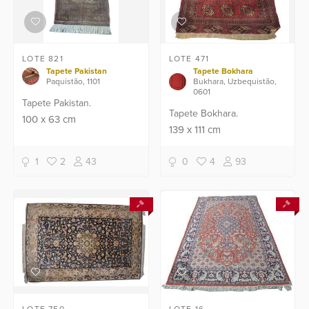
LOTE 821
LOTE 471
Tapete Pakistan
Tapete Bokhara
Paquistão, 1101
Bukhara, Uzbequistão,
0601
Tapete Pakistan.
Tapete Bokhara.
100
x
63
cm
139
x
111
cm
1
2
43
0
4
93