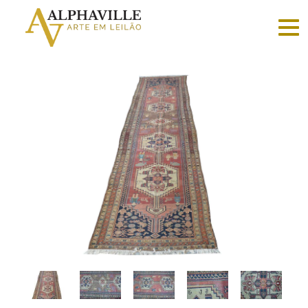
Criar
conta
Faça
login
Home
Vender
Sobre