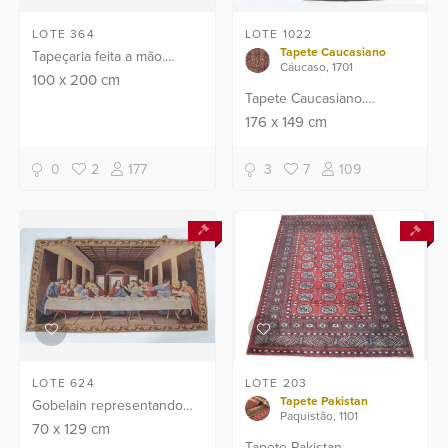
LOTE 364
LOTE 1022
Tapete Caucasiano
Tapeçaria feita a mão.
Cáucaso, 1701
Assinado Glória.
100
x
200
cm
Tapete Caucasiano.
Pequenas partes rapé
176
x
149
cm
0
2
177
3
7
109
LOTE 624
LOTE 203
Tapete Pakistan
Gobelain representando
Paquistão, 1101
Santa Ceia.
70
x
129
cm
Tapete Pakistan.