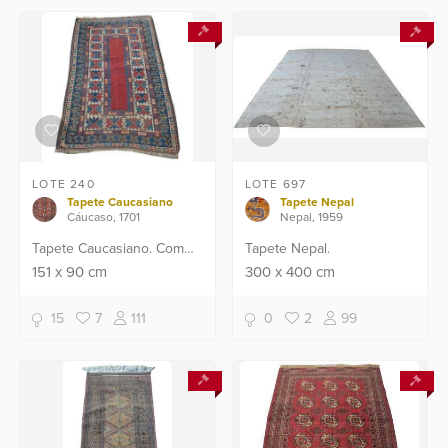
LOTE 240
LOTE 697
Tapete Caucasiano
Tapete Nepal
Cáucaso, 1701
Nepal, 1959
Tapete Caucasiano. Com
Tapete Nepal.
desgastes.
151
x
90
cm
300
x
400
cm
15
7
111
0
2
99