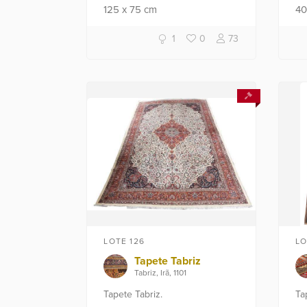
125
x
75
cm
4
1
0
73
LOTE 126
LO
Tapete Tabriz
Tabriz, Irã, 1101
Tapete Tabriz.
Ta