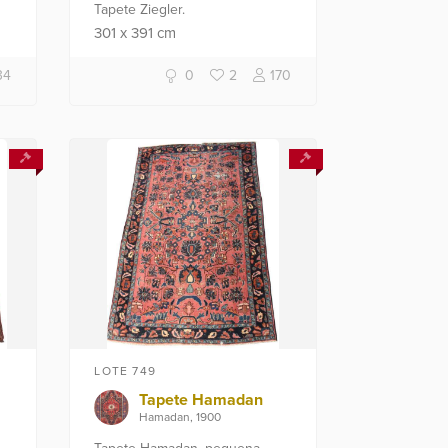
Tapete Ziegler.
301
x
391
cm
34
0
2
170
LOTE 749
Tapete Hamadan
Hamadan, 1900