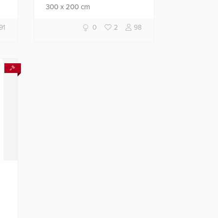
300
x
200
cm
91
0
2
98