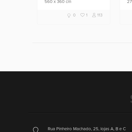
560
x
360
cm
2
0
1
113
Rua Pinheiro Machado, 25, lojas A, B e C