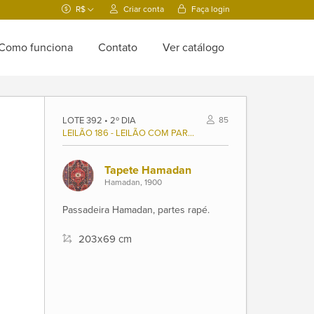
R$
Criar conta
Faça login
Como funciona
Contato
Ver catálogo
LOTE 392 • 2º DIA
85
LEILÃO 186 - LEILÃO COM PARTE DA COLEÇÃO DE D. MARIA LUIZA DUTRA (1921/2020), E OUTROS
Tapete Hamadan
Hamadan, 1900
Passadeira Hamadan, partes rapé.
203
x
69 cm