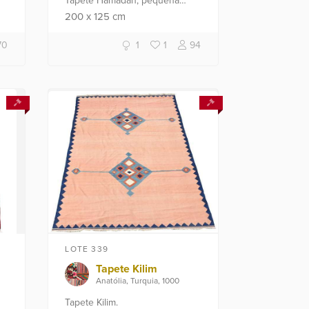
Tapete Hamadan, pequena
parte rapé.
200
x
125
cm
70
1
1
94
LOTE 339
Tapete Kilim
Anatólia, Turquia, 1000
Tapete Kilim.