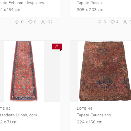
pete Feharan, desgastes.
Tapete Russo.
94
x
154
cm
305
x
203
cm
0
0
102
3
4
1
TE 92
LOTE 46
ssadeira Lilihan, com
Tapete Caucasiano.
ncha.
72
x
71
cm
224
x
156
cm