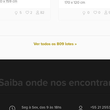
70
x
159
cm
170
x
120
cm
5
2
82
0
0
Ver todos os 809 lotes »
Saiba onde nos encontra
Seg à Sex, das 9 às 18hs
+55 21 255