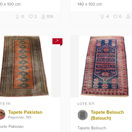
00
x
100
cm
140
x
100
cm
0
2
109
4
0
TE 111
LOTE 571
Tapete Pakistan
Tapete Belouch
Paquistão, 1101
(Balouch)
pete Pakistan.
Tapete Belouch.