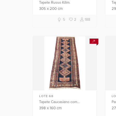
Tapete Russo Kilim.
Ta
305
x
200
cm
2
5
2
188
LOTE 68
LO
Tapete Caucasiano com
Pa
emenda e rapé.
ma
398
x
160
cm
2