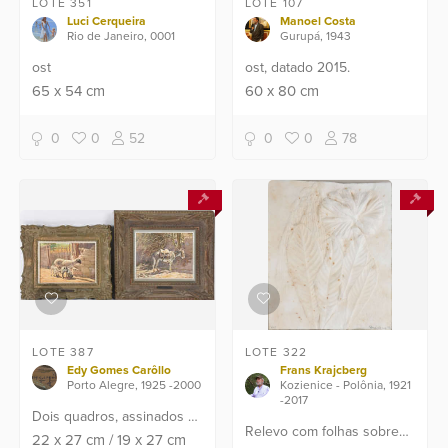
LOTE 351
LOTE 107
Luci Cerqueira
Manoel Costa
Rio de Janeiro, 0001
Gurupá, 1943
ost
ost, datado 2015.
65
x
54
cm
60
x
80
cm
0
0
52
0
0
78
LOTE 387
LOTE 322
Edy Gomes Carôllo
Frans Krajcberg
Porto Alegre, 1925 -2000
Kozienice - Polônia, 1921
-2017
Dois quadros, assinados e
Relevo com folhas sobre
datados de 1977, osm.
22
x
27
cm
/
19
x
27
cm