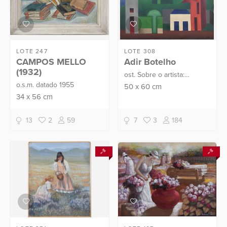
LOTE 247
LOTE 308
CAMPOS MELLO
Adir Botelho
(1932)
ost. Sobre o artista:
o.s.m. datado 1955
Gravador, pintor, ilustrador,
50
x
60
cm
artista gráfico, desenhista,
34
x
56
cm
diagramador e professor.
Estuda dese...
13
2
59
7
3
184