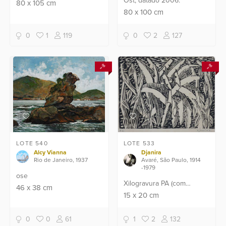
Ost, datado 2006.
identificada.
80
x
105
cm
80
x
100
cm
0
1
119
0
2
127
LOTE 540
LOTE 533
Alcy Vianna
Djanira
Rio de Janeiro, 1937
Avaré, São Paulo, 1914
-1979
ose
Xilogravura PA (com
46
x
38
cm
marcas do tempo).
15
x
20
cm
0
0
61
1
2
132