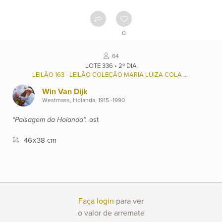
Como
funciona
0
Contato
64
LOTE 336 • 2º DIA
LEILÃO 163 - LEILÃO COLEÇÃO MARIA LUIZA COLA GAZOLA (1922/2018), E OUTROS.
Ver
Win Van Dijk
catálogo
Westmass, Holanda, 1915 -1990
“Paisagem da Holanda”.
ost
Leilões
46
x
38 cm
Qualificações
Moeda:
Faça login
para ver
R$
o valor de arremate