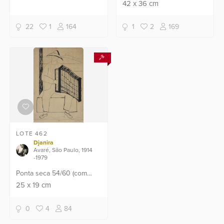
papel. Numerado 7/10.
42
x
36
cm
Datado de 1982. (Com
fungos).
22
1
164
1
2
169
LOTE 462
Djanira
Avaré, São Paulo, 1914
-1979
Ponta seca 54/60 (com
marcas do tempo).
25
x
19
cm
0
4
84