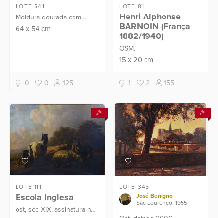
LOTE 541
LOTE 81
Henri Alphonse
Moldura dourada com
BARNOIN (França
folhas em relevo.
64
x
54
cm
1882/1940)
(pequenas partes faltando)
OSM.
15
x
20
cm
0
0
125
1
2
155
LOTE 111
LOTE 345
Escola Inglesa
José Benigno
São Lourenço, 1955
ost, séc XIX, assinatura não