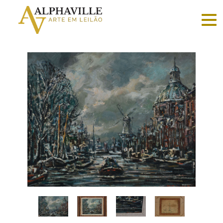
Criar
conta
Faça
login
Home
Vender
Sobre