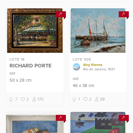
LOTE 18
LOTE 505
RICHARD PORTE
Alcy Vianna
Rio de Janeiro, 1937
ost
ost
50
x
28
cm
46
x
38
cm
7
2
170
1
2
88