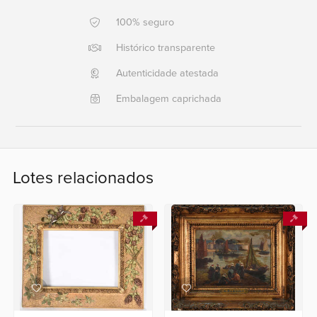
100% seguro
Ajuda?
+55
Histórico transparente
21
Autenticidade atestada
2553
0791
Embalagem caprichada
+55
21
2554
6400
Lotes relacionados
Fale
conosco