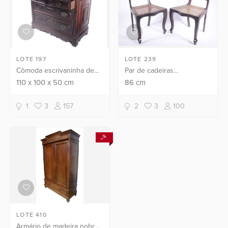
LOTE 197
LOTE 239
Cômoda escrivaninha de
Par de cadeiras
madeira nobre, tampo
pernambucanas de
110
x
100
x
50
cm
86
cm
articulado com gavetas e
madeira nobre, assentos
escaninhos na parte
de palhinha. Partes com
1
3
157
2
3
100
interna com 2 gavetinhas e
emendas e colados,
2...
precisando restauro.
LOTE 410
Armário de madeira nobre