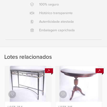
100% seguro
Ajuda?
Histórico transparente
+55
21
Autenticidade atestada
2553
Embalagem caprichada
0791
+55
21
2554
Lotes relacionados
6400
Fale
conosco