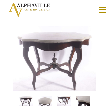
Criar
conta
Faça
login
Home
Vender
Sobre