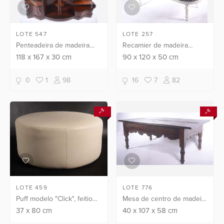
LOTE 547
LOTE 257
Penteadeira de madeira
Recamier de madeira
nobre, Art Deco, espelho
patinada de branco,
118
x
167
x
30
cm
90
x
120
x
50
cm
central de cristal (manchas
estofamento forrado com
no espelho e pequenos
tecido xadrez em preto e
0
1
98
16
7
82
defeitos na madeira).
branco. Pequenos
desgastes.
LOTE 459
LOTE 776
Puff modelo "Click", feitio
Mesa de centro de madeira
redondo revestimento em
nobre, tampo retangular
37
x
80
cm
40
x
107
x
58
cm
couro, comprado na loja
com saia recortada apoiado