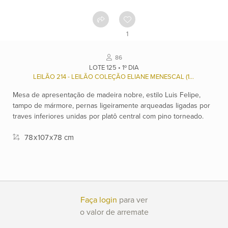
Como
funciona
1
Contato
86
LOTE 125 • 1º DIA
LEILÃO 214 - LEILÃO COLEÇÃO ELIANE MENESCAL (1936/2023), E OUTROS.
Ver
Mesa de apresentação de madeira nobre, estilo Luis Felipe,
catálogo
tampo de mármore, pernas ligeiramente arqueadas ligadas por
traves inferiores unidas por platô central com pino torneado.
Leilões
78
x
107
x
78 cm
Qualificações
Faça login
para ver
Moeda:
o valor de arremate
R$