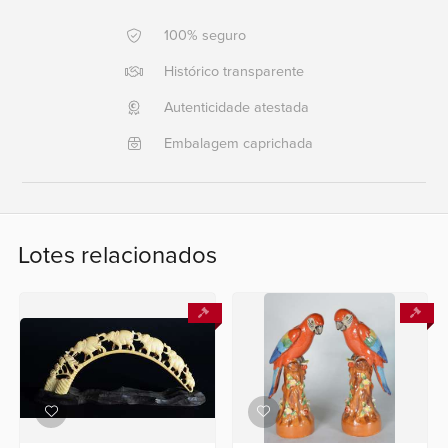
100% seguro
Ajuda?
+55
Histórico transparente
21
Autenticidade atestada
2553
0791
Embalagem caprichada
+55
21
2554
6400
Lotes relacionados
Fale
conosco