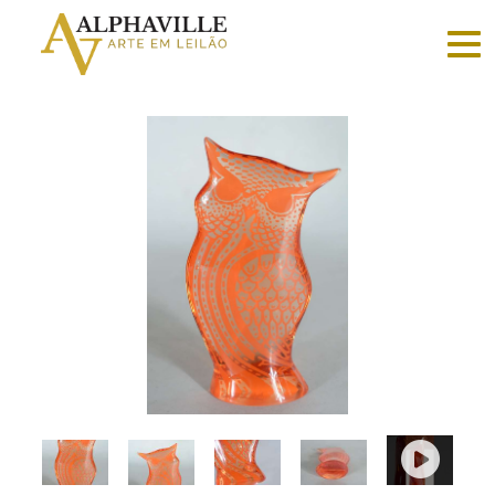
Criar
conta
Faça
login
Home
Vender
Sobre