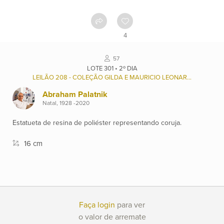
Como
funciona
4
Contato
57
LOTE 301 • 2º DIA
LEILÃO 208 - COLEÇÃO GILDA E MAURICIO LEONARDOS (1937/2022), E OUTROS.
Ver
catálogo
Abraham Palatnik
Natal, 1928 -2020
Estatueta de resina de poliéster representando coruja.
Leilões
16 cm
Qualificações
Moeda:
Faça login
para ver
R$
o valor de arremate