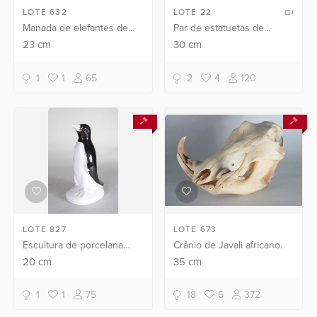
LOTE 632
LOTE 22
Manada de elefantes de
Par de estatuetas de
marfim, base de madeira.
cerâmica policromada
23
cm
30
cm
representando araras.
1
1
65
2
4
120
LOTE 827
LOTE 673
Escultura de porcelana
Crânio de Javali africano.
representando pinguim.
20
cm
35
cm
1
1
75
18
6
372