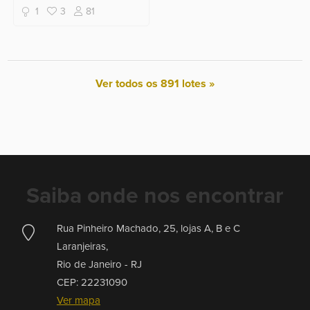
1
3
81
Ver todos os 891 lotes »
Saiba onde nos encontrar
Rua Pinheiro Machado, 25, lojas A, B e C
Laranjeiras,
Rio de Janeiro -
RJ
CEP: 22231090
Ver mapa