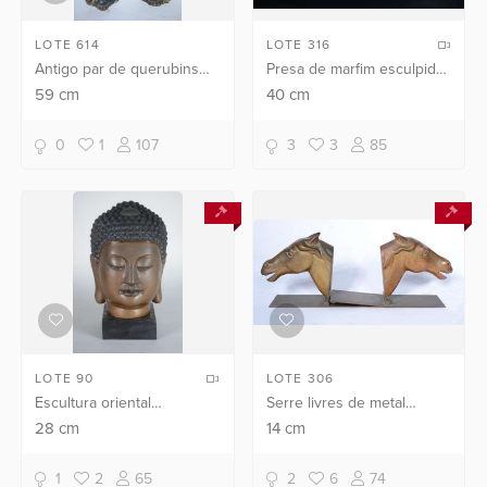
LOTE 614
LOTE 316
Antigo par de querubins
Presa de marfim esculpida
em talha de madeira
com pagodes e figuras,
59
cm
40
cm
decoradas com volutas e
base de madeira.
conchas. Restaurados.
0
1
107
3
3
85
LOTE 90
LOTE 306
Escultura oriental
Serre livres de metal
representando "Cabeça de
dourado com cabeças de
28
cm
14
cm
Buda" em bronze.
cavalo.
1
2
65
2
6
74