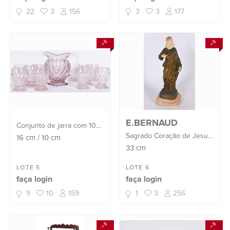
22
3
156
3
3
177
E.BERNAUD
Conjunto de jarra com 10
Sagrado Coração de Jesus
copos de vidro rosa
16
cm
/
10
cm
- Escultura de bronze e
trabalhado em gomos.
33
cm
marfim. Assinada. Base de
Anos 50.
onix.
LOTE 5
LOTE 6
faça login
faça login
9
10
159
1
3
256