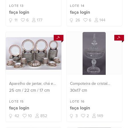
artista Nelson Porto com
LOTE 13
LOTE 14
figura de São Francisco,
faça login
faça login
igreja e casarios, datada
1985. Feit...
11
6
177
26
6
144
Aparelho de jantar, chá e
Compoteira de cristal
café de porcelana Schmidt
tcheco lapidado.
25
cm
/
22
cm
/
17
cm
30x17
cm
borda rosa e dourado
composto de: 36 pratos
LOTE 15
LOTE 16
faça login
faça login
rasos, 8 pratos fundos, 26
de sobremesa, 15 xícaras
42
10
852
3
2
149
de café c...