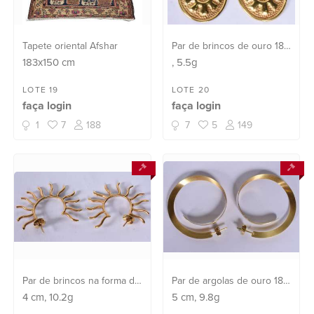
Tapete oriental Afshar
Par de brincos de ouro 18
k feitio oval (Por motivos de
183x150
cm
, 5.5g
segurança a peça não se
encontra na loja)
LOTE 19
LOTE 20
faça login
faça login
1
7
188
7
5
149
Par de brincos na forma de
Par de argolas de ouro 18 k
sol de ouro 18 k. (Por
(Por motivos de segurança
4
cm
, 10.2g
5
cm
, 9.8g
motivos de segurança a
a peça não se encontra na