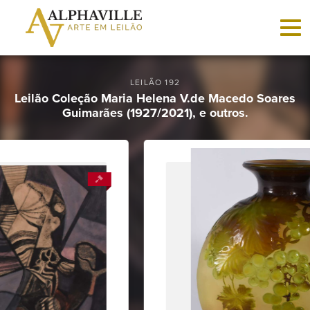
Criar
conta
LEILÃO 192
Leilão Coleção Maria Helena V.de Macedo Soares
Guimarães (1927/2021), e outros.
Faça
login
Home
Vender
Sobre