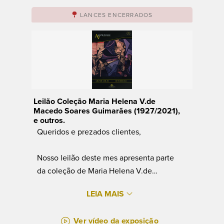
LANCES ENCERRADOS
Leilão Coleção Maria Helena V.de
Macedo Soares Guimarães (1927/2021),
e outros.
Queridos e prezados clientes,
Nosso leilão deste mes apresenta parte
da coleção de Maria Helena V.de
Macedo Soares Guimarães, que gostava
LEIA MAIS
de ser chamada de artista plástica, pois
pintava a óleo, aquarela e bordava desde
Ver vídeo da exposição
nova, e outros.