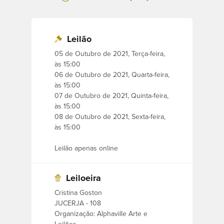
Viúva do Almirante Celso de Macedo
Soares Guimarães, viajaram muito
Leilão
durante 63 anos e adquiriram peças e
05 de Outubro de 2021, Terça-feira,
móveis para sua fazenda do Rio Fundo,
às 15:00
06 de Outubro de 2021, Quarta-feira,
Maricá (RJ), onde viveram mais de 20
às 15:00
anos, e também para o apartamento de
07 de Outubro de 2021, Quinta-feira,
Ipanema onde residiam.
às 15:00
08 de Outubro de 2021, Sexta-feira,
às 15:00
Alguns destes móveis foram comprados
junto da Fazenda que era de um
Leilão apenas online
antepassado da família.
Leiloeira
Peças de outras famílias tradicionais
Cristina Goston
também fazem parte de nosso leilão.
JUCERJA - 108
Organização: Alphaville Arte e
Pinturas e gravuras de diversos artistas,