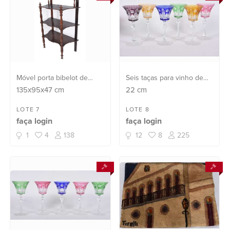
Móvel porta bibelot de
Seis taças para vinho de
madeira nobre, tres
cristal europeu doublé
135x95x47
cm
22
cm
prateleiras com pernas
lapidado em diversas
frontais torneadas.
cores.
LOTE 7
LOTE 8
faça login
faça login
1
4
138
12
8
225