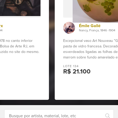
Como
funciona
Émile Gallé
Contato
Nancy, França, 1846 -1904
Excepcional vaso Art Nouveau "Grapevine blowout", de
Leilões
pasta de vidro francesa. Decorado com uvas em tons
esverdeados ligadas as folhas de parreiras na cor
marrom sobre fundo amarelado em degradé. Assinado.
Qualificações
LOTE 134
R$ 21.100
Moeda:
R$
Ajuda?
{:zero=>"Nenhum resultado para o 
+55