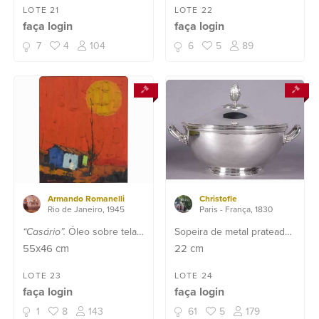
peça não se encontra na
loja)
LOTE 21
LOTE 22
faça login
faça login
loja).
7
4
104
6
5
89
Armando Romanelli
Christofle
Rio de Janeiro, 1945
Paris - França, 1830
“Casário”.
Óleo sobre tela -
Sopeira de metal prateado
datado 1971.
modelo "Malmaison".
55x46
cm
22
cm
LOTE 23
LOTE 24
faça login
faça login
1
8
143
61
5
179