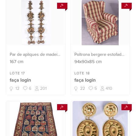
Par de apliques de madeira
Poltrona bergere estofada
ricamente entalhada e
e forrada com tecido
167
cm
94x90x85
cm
dourada com frutos e
xadrez bege e vinho.
guirlandas.
LOTE 17
LOTE 18
faça login
faça login
12
6
201
22
5
410