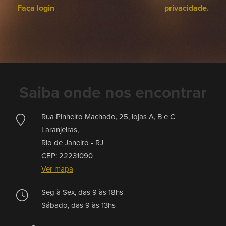
Faça login
privacidade.
Saiba onde nos encontrar
Rua Pinheiro Machado, 25, lojas A, B e C
Laranjeiras,
Rio de Janeiro -
RJ
CEP: 22231090
Ver mapa
Seg à Sex, das 9 às 18hs
Sábado, das 9 às 13hs