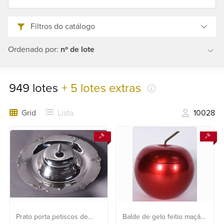
21
2553
Filtros do catálogo
0791
+55
Ordenado por:
nº de lote
21
2554
6400
949
lotes
+ 5 lotes extras
Fale
Grid
Lista
10028
conosco
Prato porta petiscos de
Balde de gelo feitio maçã