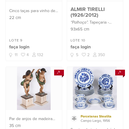
ALMIR TIRELLI
Cinco taças para vinho de
(1926/2012)
cristal europeu doublé
22
cm
“Palhoça”.
Tapeçaria -
lapidado em diversas
Localizado, Santa Catarina -
cores.
93x65
cm
datado 1973.
LOTE 9
LOTE 10
faça login
faça login
11
4
132
5
2
350
Porcelanas Steatita
Par de anjos de madeira
Campo Largo, 1956
policromada sobre
35
cm