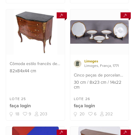
Limoges
Cômoda estilo francês de
Limoges, França, 1771
madeira nobre com
82x84x44
cm
Cinco peças de porcelana
trabalhos em marqueterie,
francesa de Limoges,
30
cm
/
8x23
cm
/
14x22
frente em feitio semi
cm
W.Guerin & Co., na cor
bombé com tres gavetas,
branca com bordas
aplicações de metal
LOTE 25
LOTE 26
recortadas apresentando
dourado e tampo de már...
faça login
faça login
frisos dourados, composto
de: 2 travessas redo...
18
9
203
20
6
202