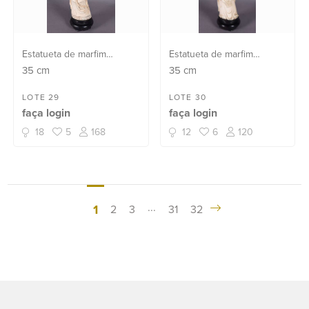
Estatueta de marfim
Estatueta de marfim
representando gueixa com
representando ancião com
35
cm
35
cm
flores. Assinada na base e
frutos. Assinada na base e
com selo vermelho na
com selo vermelho na
LOTE 29
LOTE 30
faça login
faça login
parte posterior. Base de
parte posterior. Base de
madeira.
madeira.
18
5
168
12
6
120
...
1
2
3
31
32