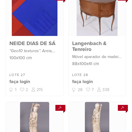
NEIDE DIAS DE SÁ
Langenbach &
Tenreiro
“Geo10 texturas”.
Areia,
Móvel aparador de madeira
massa e tinta acrílica -
100x100
cm
nobre parquetada, feitio
datado 1994/1997.
88x100x41
cm
semi circular, tres portas,
saia com entalhe floral,
LOTE 27
LOTE 28
faça login
faça login
pernas delgadas
ligeiramente recurvas.
1
2
215
28
7
338
Tenreiro - Nas...