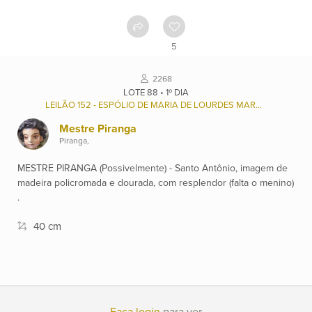
Como
funciona
5
Contato
2268
LOTE 88 • 1º DIA
LEILÃO 152 - ESPÓLIO DE MARIA DE LOURDES MARQUES DA SILVA (REMANESCENTE) E OUTROS.
Ver
Mestre Piranga
catálogo
Piranga,
MESTRE PIRANGA (Possivelmente) - Santo Antônio, imagem de
Leilões
madeira policromada e dourada, com resplendor (falta o menino)
.
Qualificações
40 cm
Moeda:
R$