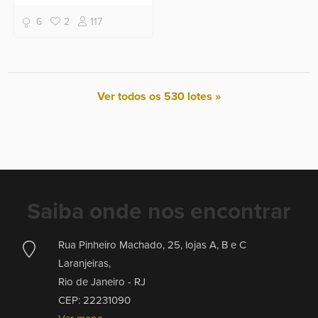
6
2
117
Ver todos os 530 lotes »
Saiba onde nos encontrar
Rua Pinheiro Machado, 25, lojas A, B e C
Laranjeiras,
Rio de Janeiro -
RJ
CEP: 22231090