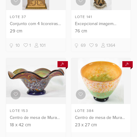
LOTE 37
LOTE 141
Conjunto com 4 licoreiras ,
Excepcional imagem
base de bronze ( mofadas )
portuguesa de SANTANA
29
cm
76
cm
CAMINHANTE com Nossa
Senhora ao colo, ricamente
10
1
101
69
9
1364
entalhada em madeira com
po...
LOTE 153
LOTE 384
Centro de mesa de Murano
Centro de mesa de Murano
policromado, borda em
colorido, interior na cor
18
x
42
cm
23
x
27
cm
babados
amarela e base preta.