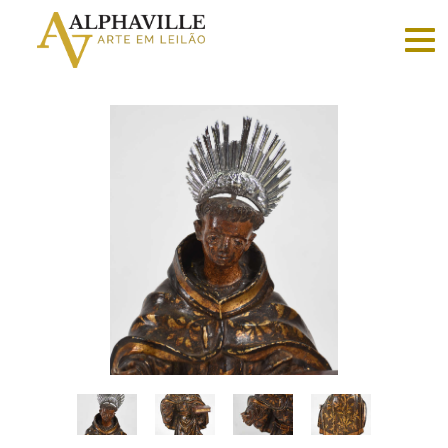
Criar
conta
Faça
login
Home
Vender
Sobre