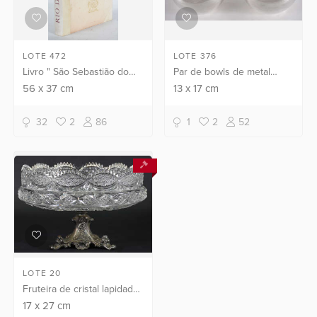
LOTE 472
LOTE 376
Livro " São Sebastião do
Par de bowls de metal
Rio de Janeiro "
prateado.
56
x
37
cm
13
x
17
cm
32
2
86
1
2
52
LOTE 20
Fruteira de cristal lapidado
com base de metal.
17
x
27
cm