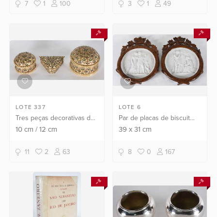
7
1
100
3
1
49
LOTE 337
LOTE 6
Tres peças decorativas de
Par de placas de biscuit
osso
Europeu com cenas
10
cm
/
12
cm
39
x
31
cm
romanas e molduras de
madeira trabalhada.( um
11
2
63
8
0
167
deles com pequena borda
colada)