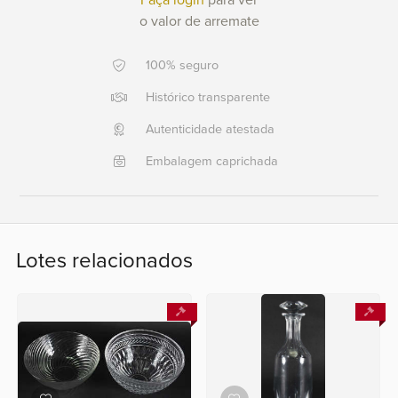
Faça login
para ver
o valor de arremate
Ajuda?
+55
100% seguro
21
Histórico transparente
2553
0791
Autenticidade atestada
+55
Embalagem caprichada
21
2554
6400
Lotes relacionados
Fale
conosco