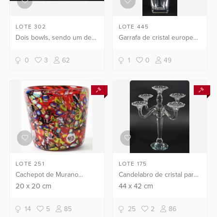
LOTE 302
LOTE 445
Dois bowls, sendo um de
Garrafa de cristal europeu,
cristal e um de vidro
base facetada .
frances.
0
3
62
1
0
49
LOTE 251
LOTE 175
Cachepot de Murano
Candelabro de cristal para
vermelho milifiori.
5 velas.
20
x
20
cm
44
x
42
cm
14
5
85
25
2
86