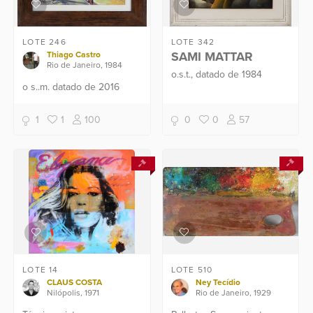
LOTE 246
LOTE 342
SAMI MATTAR
Thiago Castro
Rio de Janeiro, 1984
o.s.t., datado de 1984
o s..m. datado de 2016
1
1
100
0
0
57
LOTE 14
LOTE 510
CLAUS COSTA
Ney Tecídio
Nilópolis, 1971
Rio de Janeiro, 1929