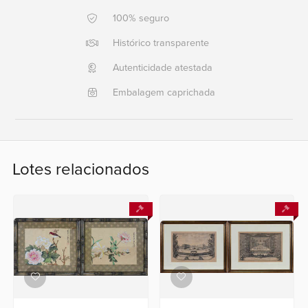
100% seguro
Ajuda?
Histórico transparente
+55
21
Autenticidade atestada
2553
Embalagem caprichada
0791
+55
21
2554
6400
Lotes relacionados
Fale
conosco