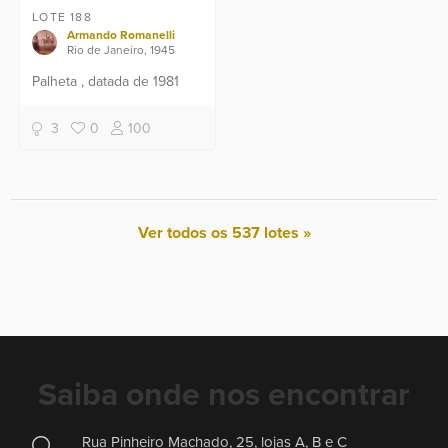
LOTE 188
Armando Romanelli
Rio de Janeiro, 1945
Palheta , datada de 1981
3
0
100
Ver todos os 537 lotes »
Saiba onde nos encontrar
Rua Pinheiro Machado, 25, lojas A, B e C