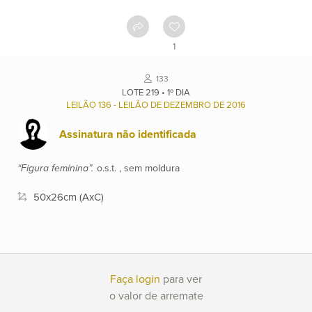
Como
funciona
1
Contato
133
LOTE 219 • 1º DIA
LEILÃO 136 - LEILÃO DE DEZEMBRO DE 2016
Ver
catálogo
Assinatura não identificada
“Figura feminina”.
o.s.t. , sem moldura
Leilões
50x26cm (AxC)
Qualificações
Moeda:
Faça login
para ver
R$
o valor de arremate