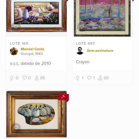
LOTE 165
LOTE 497
Manoel Costa
Sem assinatura
Gurupá, 1943
Crayon
o.s.t., datado de 2010
0
0
95
1
1
69