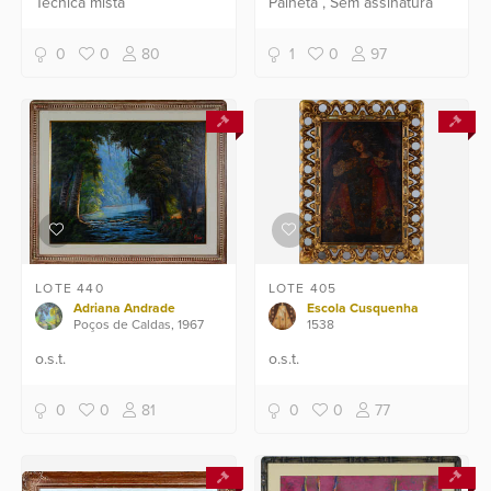
Técnica mista
Palheta , Sem assinatura
0
0
80
1
0
97
LOTE 440
LOTE 405
Adriana Andrade
Escola Cusquenha
Poços de Caldas, 1967
1538
o.s.t.
o.s.t.
0
0
81
0
0
77