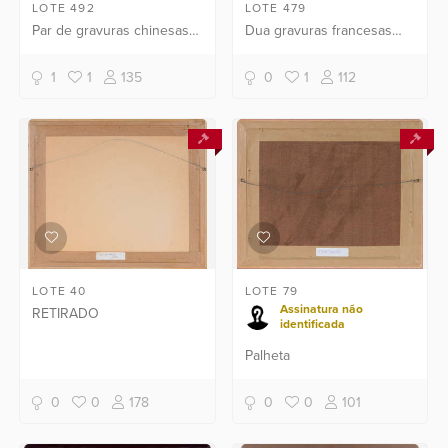
LOTE 492
LOTE 479
Par de gravuras chinesas ,
Dua gravuras francesas
flores e pássaros
representando cenas de
teatro e ballet.
1
1
135
0
1
112
LOTE 40
LOTE 79
Assinatura não
RETIRADO
identificada
Palheta
0
0
178
0
0
101